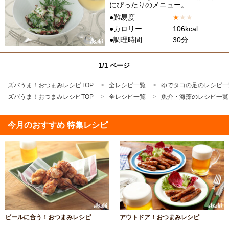
にぴったりのメニュー。
●難易度
★
★
★
●カロリー
106kcal
●調理時間
30分
1/1 ページ
ズバうま！おつまみレシピTOP
全レシピ一覧
ゆでタコの足のレシピ一
ズバうま！おつまみレシピTOP
全レシピ一覧
魚介・海藻のレシピ一覧
今月のおすすめ 特集レシピ
ビールに合う！おつまみレシピ
アウトドア！おつまみレシピ