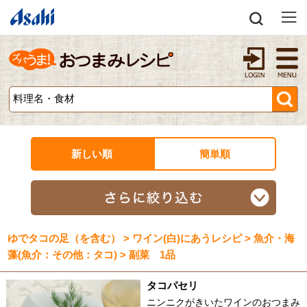
新しい順
簡単順
ゆでタコの足（を含む） > ワイン(白)にあうレシピ > 魚介・海
藻(魚介：その他：タコ) > 副菜 1品
タコパセリ
ニンニクがきいたワインのおつまみ