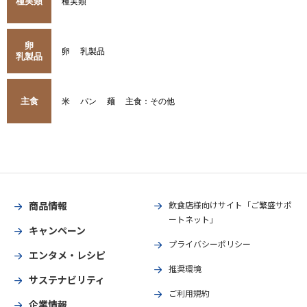
種実類
種実類
卵
卵
乳製品
乳製品
主食
米
パン
麺
主食：その他
商品情報
飲食店様向けサイト「ご繁盛サポ
ートネット」
キャンペーン
プライバシーポリシー
エンタメ・レシピ
推奨環境
サステナビリティ
ご利用規約
企業情報