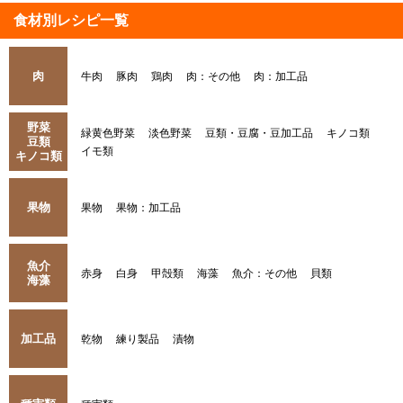
食材別レシピ一覧
肉
牛肉
豚肉
鶏肉
肉：その他
肉：加工品
野菜
緑黄色野菜
淡色野菜
豆類・豆腐・豆加工品
キノコ類
豆類
イモ類
キノコ類
果物
果物
果物：加工品
魚介
赤身
白身
甲殻類
海藻
魚介：その他
貝類
海藻
加工品
乾物
練り製品
漬物