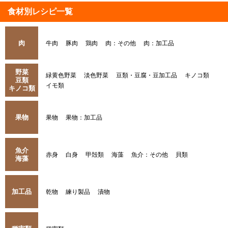
食材別レシピ一覧
肉
牛肉
豚肉
鶏肉
肉：その他
肉：加工品
野菜
緑黄色野菜
淡色野菜
豆類・豆腐・豆加工品
キノコ類
豆類
イモ類
キノコ類
果物
果物
果物：加工品
魚介
赤身
白身
甲殻類
海藻
魚介：その他
貝類
海藻
加工品
乾物
練り製品
漬物