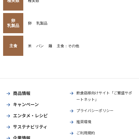
種実類
種実類
卵
卵
乳製品
乳製品
主食
米
パン
麺
主食：その他
商品情報
飲食店様向けサイト「ご繁盛サポ
ートネット」
キャンペーン
プライバシーポリシー
エンタメ・レシピ
推奨環境
サステナビリティ
ご利用規約
企業情報