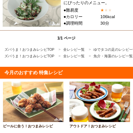
にぴったりのメニュー。
●難易度
★
★
★
●カロリー
106kcal
●調理時間
30分
1/1 ページ
ズバうま！おつまみレシピTOP
全レシピ一覧
ゆでタコの足のレシピ一
ズバうま！おつまみレシピTOP
全レシピ一覧
魚介・海藻のレシピ一覧
今月のおすすめ 特集レシピ
ビールに合う！おつまみレシピ
アウトドア！おつまみレシピ