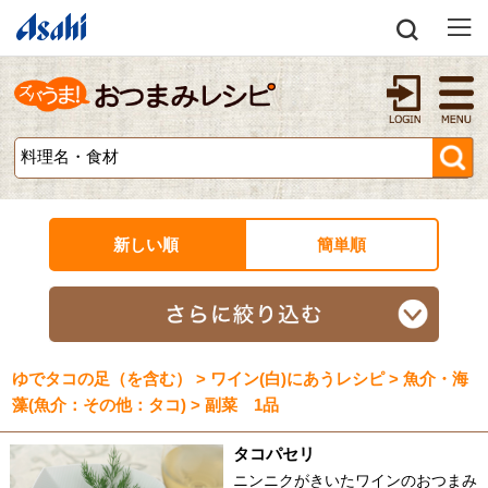
新しい順
簡単順
ゆでタコの足（を含む） > ワイン(白)にあうレシピ > 魚介・海
藻(魚介：その他：タコ) > 副菜 1品
タコパセリ
ニンニクがきいたワインのおつまみ