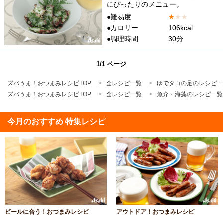
にぴったりのメニュー。
●難易度
★
★
★
●カロリー
106kcal
●調理時間
30分
1/1 ページ
ズバうま！おつまみレシピTOP
全レシピ一覧
ゆでタコの足のレシピ一
ズバうま！おつまみレシピTOP
全レシピ一覧
魚介・海藻のレシピ一覧
今月のおすすめ 特集レシピ
ビールに合う！おつまみレシピ
アウトドア！おつまみレシピ