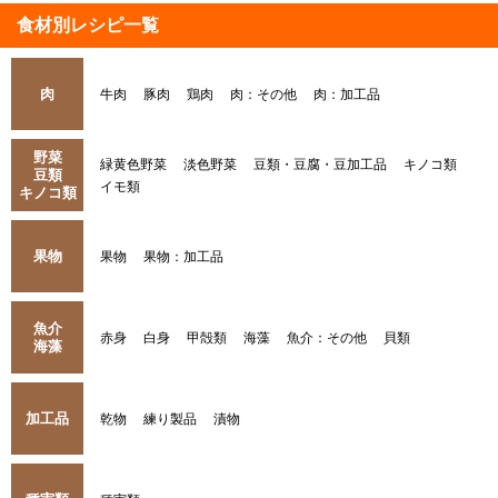
食材別レシピ一覧
肉
牛肉
豚肉
鶏肉
肉：その他
肉：加工品
野菜
緑黄色野菜
淡色野菜
豆類・豆腐・豆加工品
キノコ類
豆類
イモ類
キノコ類
果物
果物
果物：加工品
魚介
赤身
白身
甲殻類
海藻
魚介：その他
貝類
海藻
加工品
乾物
練り製品
漬物