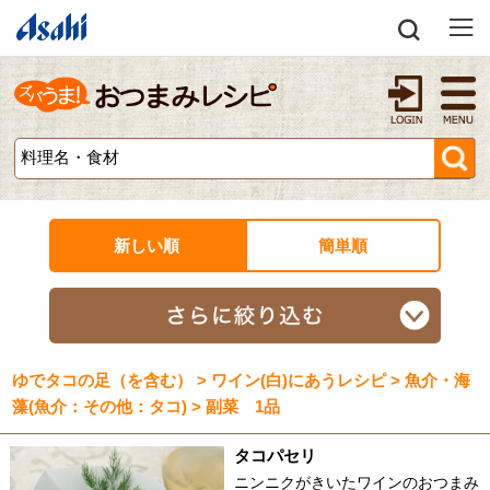
新しい順
簡単順
ゆでタコの足（を含む） > ワイン(白)にあうレシピ > 魚介・海
藻(魚介：その他：タコ) > 副菜 1品
タコパセリ
ニンニクがきいたワインのおつまみ