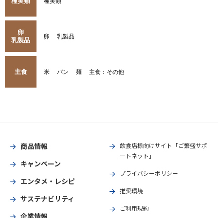
種実類
種実類
卵
卵
乳製品
乳製品
主食
米
パン
麺
主食：その他
商品情報
飲食店様向けサイト「ご繁盛サポ
ートネット」
キャンペーン
プライバシーポリシー
エンタメ・レシピ
推奨環境
サステナビリティ
ご利用規約
企業情報