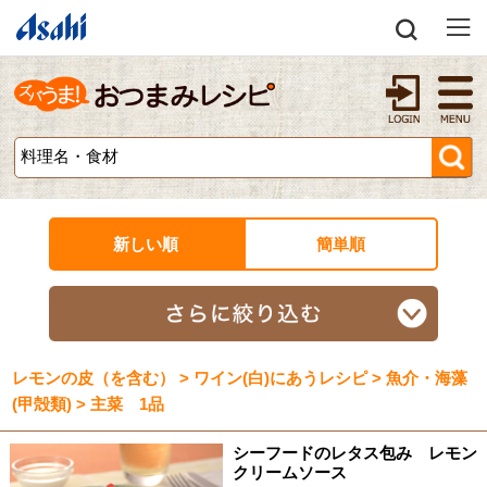
新しい順
簡単順
レモンの皮（を含む） > ワイン(白)にあうレシピ > 魚介・海藻
(甲殻類) > 主菜 1品
シーフードのレタス包み レモン
クリームソース