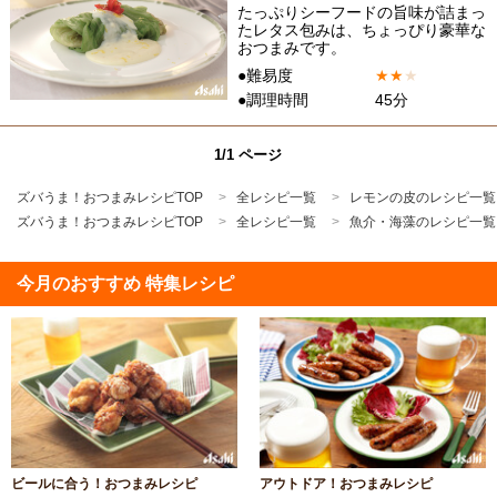
たっぷりシーフードの旨味が詰まっ
たレタス包みは、ちょっぴり豪華な
おつまみです。
●難易度
★
★
★
●調理時間
45分
1/1 ページ
ズバうま！おつまみレシピTOP
全レシピ一覧
レモンの皮のレシピ一覧
ズバうま！おつまみレシピTOP
全レシピ一覧
魚介・海藻のレシピ一覧
今月のおすすめ 特集レシピ
ビールに合う！おつまみレシピ
アウトドア！おつまみレシピ