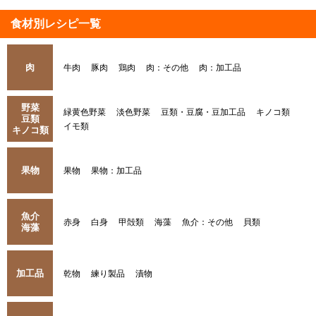
食材別レシピ一覧
肉
牛肉
豚肉
鶏肉
肉：その他
肉：加工品
野菜
緑黄色野菜
淡色野菜
豆類・豆腐・豆加工品
キノコ類
豆類
イモ類
キノコ類
果物
果物
果物：加工品
魚介
赤身
白身
甲殻類
海藻
魚介：その他
貝類
海藻
加工品
乾物
練り製品
漬物