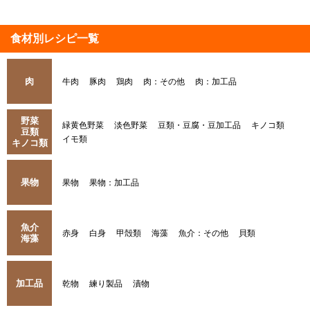
食材別レシピ一覧
肉
牛肉
豚肉
鶏肉
肉：その他
肉：加工品
野菜
緑黄色野菜
淡色野菜
豆類・豆腐・豆加工品
キノコ類
豆類
イモ類
キノコ類
果物
果物
果物：加工品
魚介
赤身
白身
甲殻類
海藻
魚介：その他
貝類
海藻
加工品
乾物
練り製品
漬物