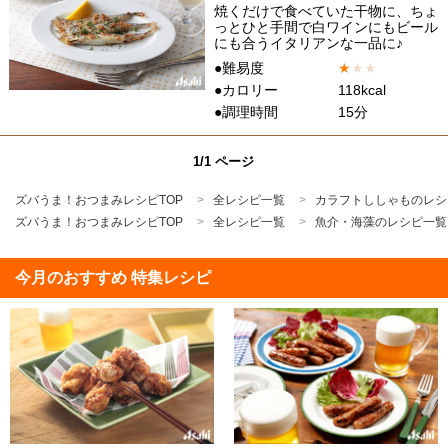
焼くだけで食べていた干物に、ちょ
っとひと手間で白ワインにもビール
にも合うイタリアンな一品に♪
●難易度
★
★
★
●カロリー
118kcal
●調理時間
15分
1/1 ページ
ズバうま！おつまみレシピTOP
全レシピ一覧
カラフトししゃものレシ
ズバうま！おつまみレシピTOP
全レシピ一覧
魚介・海藻のレシピ一覧
今月のおすすめ 特集レシピ