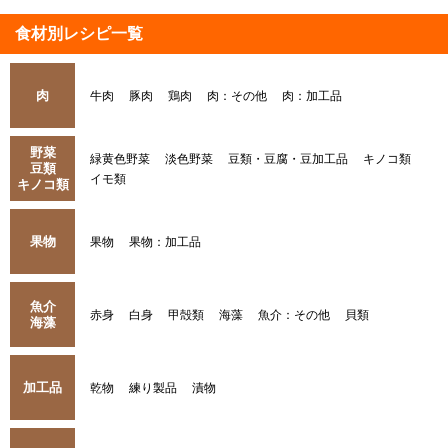
食材別レシピ一覧
肉
牛肉
豚肉
鶏肉
肉：その他
肉：加工品
野菜
緑黄色野菜
淡色野菜
豆類・豆腐・豆加工品
キノコ類
豆類
イモ類
キノコ類
果物
果物
果物：加工品
魚介
赤身
白身
甲殻類
海藻
魚介：その他
貝類
海藻
加工品
乾物
練り製品
漬物