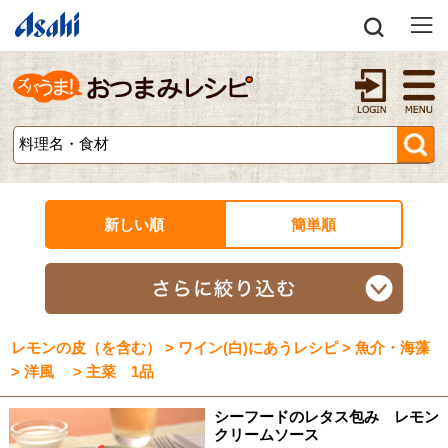
新しい順
簡単順
レモンの皮（を含む） > ワイン(白)にあうレシピ > 魚介・海藻
> 洋風 > 主菜 1品
シーフードのレタス包み レモン
クリームソース