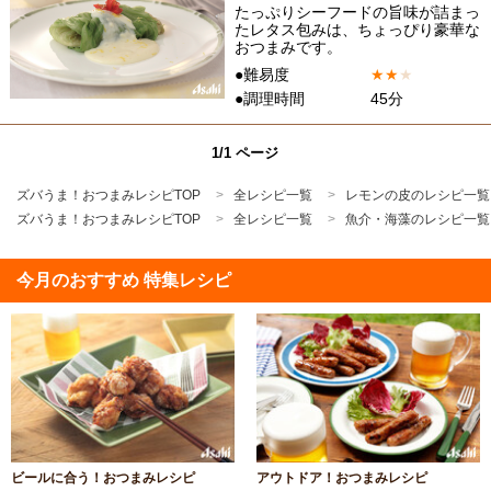
たっぷりシーフードの旨味が詰まっ
たレタス包みは、ちょっぴり豪華な
おつまみです。
●難易度
★
★
★
●調理時間
45分
1/1 ページ
ズバうま！おつまみレシピTOP
全レシピ一覧
レモンの皮のレシピ一覧
ズバうま！おつまみレシピTOP
全レシピ一覧
魚介・海藻のレシピ一覧
今月のおすすめ 特集レシピ
ビールに合う！おつまみレシピ
アウトドア！おつまみレシピ