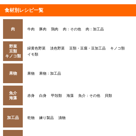
食材別レシピ一覧
肉
牛肉
豚肉
鶏肉
肉：その他
肉：加工品
野菜
緑黄色野菜
淡色野菜
豆類・豆腐・豆加工品
キノコ類
豆類
イモ類
キノコ類
果物
果物
果物：加工品
魚介
赤身
白身
甲殻類
海藻
魚介：その他
貝類
海藻
加工品
乾物
練り製品
漬物