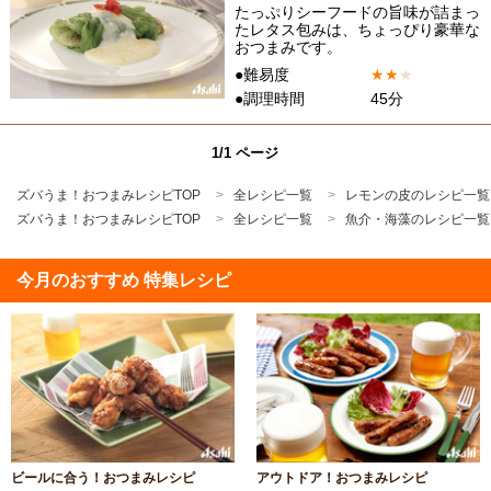
たっぷりシーフードの旨味が詰まっ
たレタス包みは、ちょっぴり豪華な
おつまみです。
●難易度
★
★
★
●調理時間
45分
1/1 ページ
ズバうま！おつまみレシピTOP
全レシピ一覧
レモンの皮のレシピ一覧
ズバうま！おつまみレシピTOP
全レシピ一覧
魚介・海藻のレシピ一覧
今月のおすすめ 特集レシピ
ビールに合う！おつまみレシピ
アウトドア！おつまみレシピ