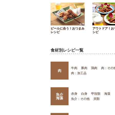
ビールに合う！おつまみ
アウトドア！お
レシピ
シピ
食材別レシピ一覧
牛肉
豚肉
鶏肉
肉：その
肉
肉：加工品
赤身
白身
甲殻類
海藻
魚介
海藻
魚介：その他
貝類