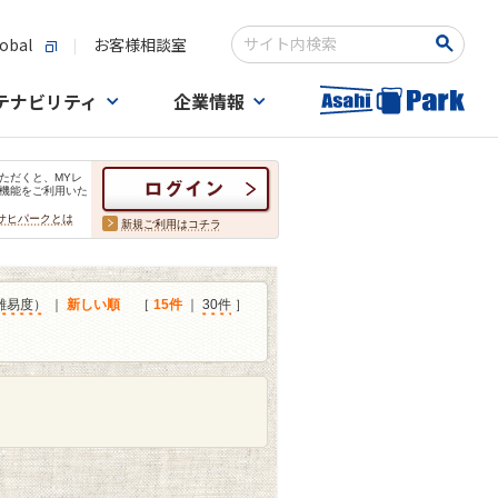
obal
お客様相談室
検索キーワード入力
テナビリティ
企業情報
ただくと、MYレ
機能をご利用いた
サヒパークとは
新規ご利用はコチラ
難易度）
｜
新しい順
［
15件
｜
30件
］