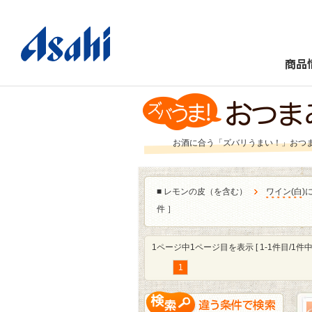
商品
お酒に合う「ズバリうまい！」おつ
■
レモンの皮（を含む）
ワイン
(
白
)
件 ］
1ページ中1ページ目を表示 [ 1-1件目/1件中 
1