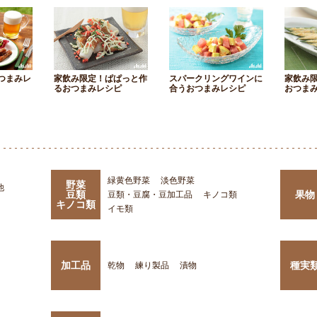
つまみレ
家飲み限定！ぱぱっと作
スパークリングワインに
家飲み
るおつまみレシピ
合うおつまみレシピ
おつま
緑黄色野菜
淡色野菜
野菜
他
豆類
果物
豆類・豆腐・豆加工品
キノコ類
キノコ類
イモ類
加工品
種実
乾物
練り製品
漬物