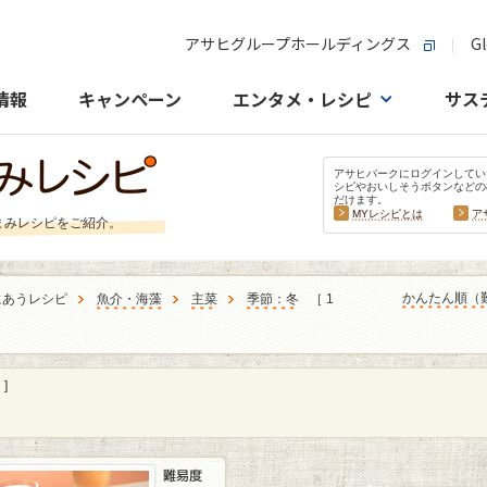
アサヒグループホールディングス
Gl
情報
キャンペーン
エンタメ・レシピ
サス
アサヒパークにログインしてい
シピやおいしそうボタンなどの
だけます。
MYレシピとは
ア
まみレシピをご紹介。
かんたん順（
にあうレシピ
魚介・海藻
主菜
季節：冬
［ 1
]