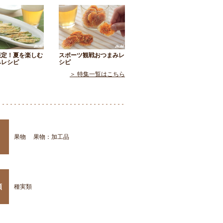
限定！夏を楽しむ
スポーツ観戦おつまみレ
みレシピ
シピ
＞ 特集一覧はこちら
果物
果物：加工品
類
種実類