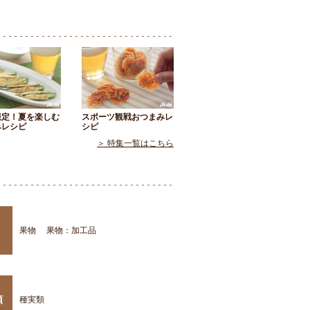
限定！夏を楽しむ
スポーツ観戦おつまみレ
みレシピ
シピ
＞ 特集一覧はこちら
果物
果物：加工品
類
種実類