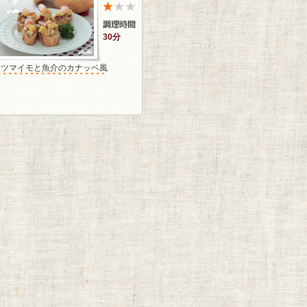
30分
サツマイモと魚介のカナッペ風