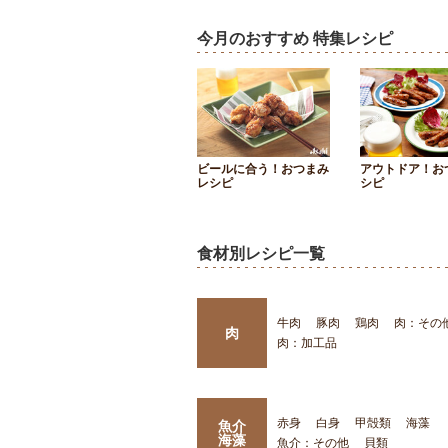
今月のおすすめ 特集レシピ
ビールに合う！おつまみ
アウトドア！お
レシピ
シピ
食材別レシピ一覧
牛肉
豚肉
鶏肉
肉：その
肉
肉：加工品
赤身
白身
甲殻類
海藻
魚介
海藻
魚介：その他
貝類