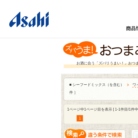
商品
お酒に合う「ズバリうまい！」おつ
■
シーフードミックス（を含む）
ワ
件 ］
1ページ中1ページ目を表示 [ 1-1件目/1件中 
1