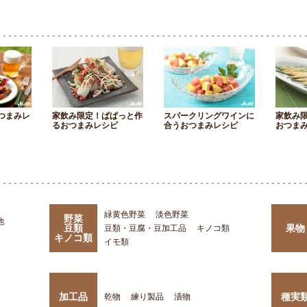
つまみレ
家飲み限定！ぱぱっと作
スパークリングワインに
家飲み
るおつまみレシピ
合うおつまみレシピ
おつま
緑黄色野菜
淡色野菜
野菜
他
豆類
果物
豆類・豆腐・豆加工品
キノコ類
キノコ類
イモ類
加工品
種実
乾物
練り製品
漬物