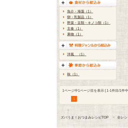
魚介・海藻（1）
卵・乳製品（1）
野菜・豆類・キノコ類（1）
主食（1）
果物（1）
洋風 （1）
秋（1）
1ページ中1ページ目を表示 [ 1-1件目/1件中 
1
ズバうま！おつまみレシピTOP
全レシ