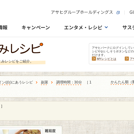
アサヒグループホールディングス
Gl
情報
キャンペーン
エンタメ・レシピ
サス
アサヒパークにログインしてい
シピやおいしそうボタンなどの
だけます。
MYレシピとは
ア
まみレシピをご紹介。
かんたん順（
イン
(
白
)にあうレシピ
副菜
調理時間：30分
［ 1
]