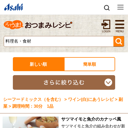
新しい順
簡単順
シーフードミックス（を含む） > ワイン(白)にあうレシピ > 副
菜 > 調理時間：30分 1品
サツマイモと魚介のカナッペ風
サツマイモと魚介の組み合わせが新