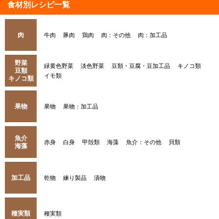
食材別レシピ一覧
肉
牛肉
豚肉
鶏肉
肉：その他
肉：加工品
野菜
緑黄色野菜
淡色野菜
豆類・豆腐・豆加工品
キノコ類
豆類
イモ類
キノコ類
果物
果物
果物：加工品
魚介
赤身
白身
甲殻類
海藻
魚介：その他
貝類
海藻
加工品
乾物
練り製品
漬物
種実類
種実類