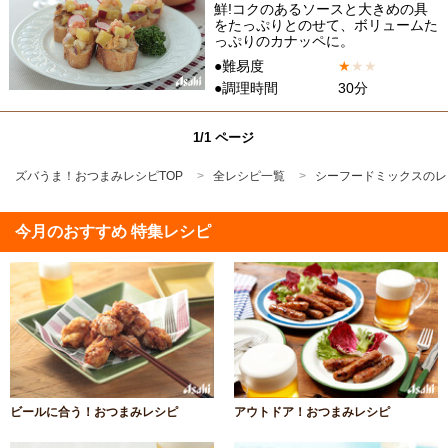
鮮!コクのあるソースと大きめの具
をたっぷりとのせて、ボリュームた
っぷりのカナッペに。
●難易度
★
★
★
●調理時間
30分
1/1 ページ
ズバうま！おつまみレシピTOP
全レシピ一覧
シーフードミックスのレ
今月のおすすめ 特集レシピ
ビールに合う！おつまみレシピ
アウトドア！おつまみレシピ