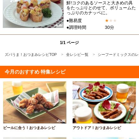
鮮!コクのあるソースと大きめの具
をたっぷりとのせて、ボリュームた
っぷりのカナッペに。
●難易度
★
★
★
●調理時間
30分
1/1 ページ
ズバうま！おつまみレシピTOP
全レシピ一覧
シーフードミックスのレ
今月のおすすめ 特集レシピ
ビールに合う！おつまみレシピ
アウトドア！おつまみレシピ