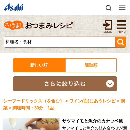
新しい順
簡単順
シーフードミックス（を含む） > ワイン(白)にあうレシピ > 副
菜 > 調理時間：30分 1品
サツマイモと魚介のカナッペ風
サツマイモと魚介の組み合わせが新