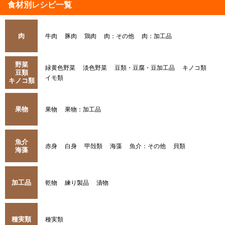
食材別レシピ一覧
肉
牛肉
豚肉
鶏肉
肉：その他
肉：加工品
野菜
緑黄色野菜
淡色野菜
豆類・豆腐・豆加工品
キノコ類
豆類
イモ類
キノコ類
果物
果物
果物：加工品
魚介
赤身
白身
甲殻類
海藻
魚介：その他
貝類
海藻
加工品
乾物
練り製品
漬物
種実類
種実類