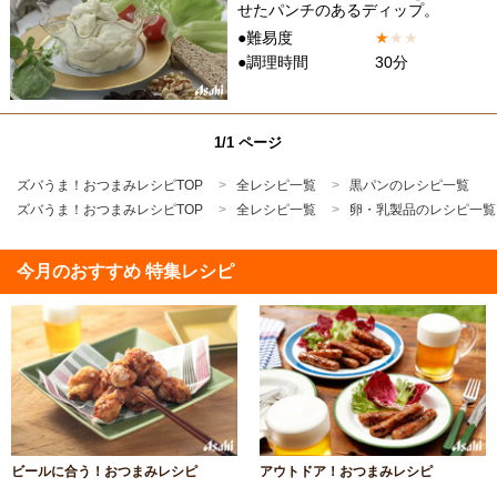
せたパンチのあるディップ。
●難易度
★
★
★
●調理時間
30分
1/1 ページ
ズバうま！おつまみレシピTOP
全レシピ一覧
黒パンのレシピ一覧
ズバうま！おつまみレシピTOP
全レシピ一覧
卵・乳製品のレシピ一覧
今月のおすすめ 特集レシピ
ビールに合う！おつまみレシピ
アウトドア！おつまみレシピ