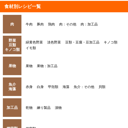
食材別レシピ一覧
肉
牛肉
豚肉
鶏肉
肉：その他
肉：加工品
野菜
緑黄色野菜
淡色野菜
豆類・豆腐・豆加工品
キノコ類
豆類
イモ類
キノコ類
果物
果物
果物：加工品
魚介
赤身
白身
甲殻類
海藻
魚介：その他
貝類
海藻
加工品
乾物
練り製品
漬物