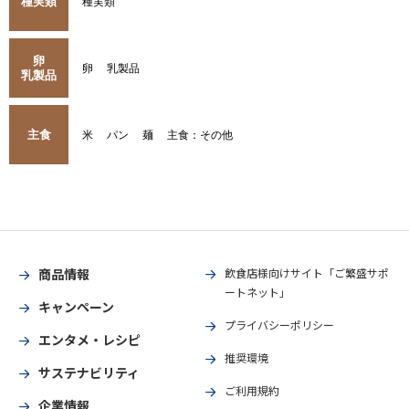
種実類
種実類
卵
卵
乳製品
乳製品
主食
米
パン
麺
主食：その他
商品情報
飲食店様向けサイト「ご繁盛サポ
ートネット」
キャンペーン
プライバシーポリシー
エンタメ・レシピ
推奨環境
サステナビリティ
ご利用規約
企業情報