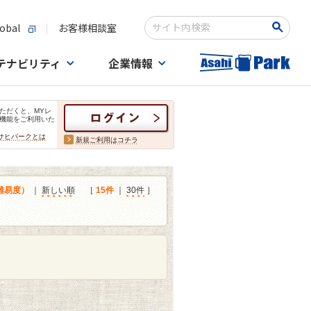
obal
お客様相談室
検索キーワード入力
テナビリティ
企業情報
ただくと、MYレ
機能をご利用いた
サヒパークとは
新規ご利用はコチラ
難易度）
｜
新しい順
［
15件
｜
30件
］