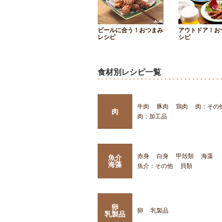
ビールに合う！おつまみ
アウトドア！お
レシピ
シピ
食材別レシピ一覧
牛肉
豚肉
鶏肉
肉：その
肉
肉：加工品
赤身
白身
甲殻類
海藻
魚介
海藻
魚介：その他
貝類
卵
卵
乳製品
乳製品