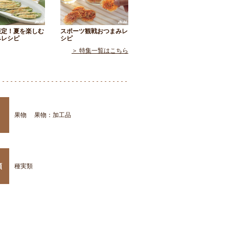
限定！夏を楽しむ
スポーツ観戦おつまみレ
みレシピ
シピ
＞ 特集一覧はこちら
果物
果物：加工品
類
種実類