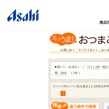
商品
お酒に合う「ズバリうまい！」おつ
■
黒パン（を含む）
ワイン
(
赤
：
軽
)
間：30分
［ 1件 ］
1ページ中1ページ目を表示 [ 1-1件目/1件中 
1