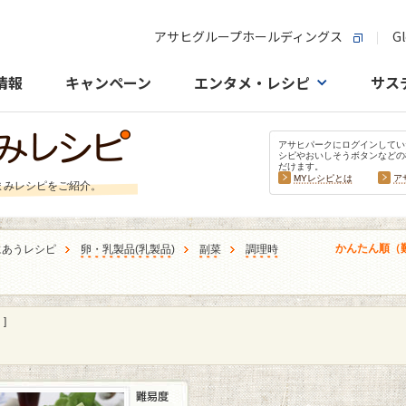
アサヒグループホールディングス
Gl
情報
キャンペーン
エンタメ・レシピ
サス
アサヒパークにログインしてい
シピやおいしそうボタンなどの
だけます。
MYレシピとは
ア
まみレシピをご紹介。
かんたん順（
にあうレシピ
卵・乳製品
(
乳製品
)
副菜
調理時
]