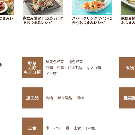
つまみレ
家飲み限定！ぱぱっと作
スパークリングワインに
家飲み
るおつまみレシピ
合うおつまみレシピ
おつま
緑黄色野菜
淡色野菜
野菜
他
豆類
果物
豆類・豆腐・豆加工品
キノコ類
キノコ類
イモ類
加工品
種実
乾物
練り製品
漬物
主食
米
パン
麺
主食：その他