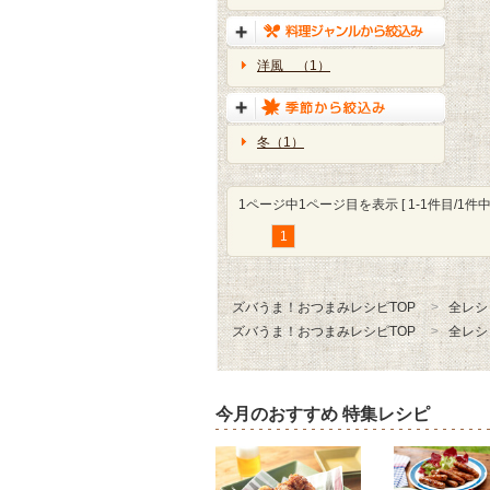
洋風 （1）
冬（1）
1ページ中1ページ目を表示 [ 1-1件目/1件中 
1
ズバうま！おつまみレシピTOP
全レシ
ズバうま！おつまみレシピTOP
全レシ
今月のおすすめ 特集レシピ