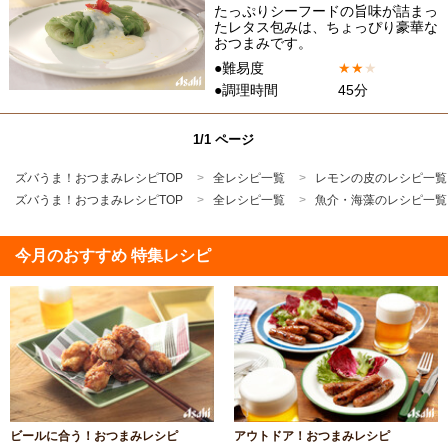
たっぷりシーフードの旨味が詰まっ
たレタス包みは、ちょっぴり豪華な
おつまみです。
●難易度
★
★
★
●調理時間
45分
1/1 ページ
ズバうま！おつまみレシピTOP
全レシピ一覧
レモンの皮のレシピ一覧
ズバうま！おつまみレシピTOP
全レシピ一覧
魚介・海藻のレシピ一覧
今月のおすすめ 特集レシピ
ビールに合う！おつまみレシピ
アウトドア！おつまみレシピ