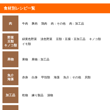
食材別レシピ一覧
肉
牛肉
豚肉
鶏肉
肉：その他
肉：加工品
野菜
緑黄色野菜
淡色野菜
豆類・豆腐・豆加工品
キノコ類
豆類
イモ類
キノコ類
果物
果物
果物：加工品
魚介
赤身
白身
甲殻類
海藻
魚介：その他
貝類
海藻
加工品
乾物
練り製品
漬物