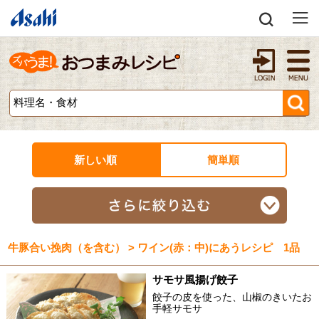
新しい順
簡単順
牛豚合い挽肉（を含む） > ワイン(赤：中)にあうレシピ 1品
サモサ風揚げ餃子
餃子の皮を使った、山椒のきいたお
手軽サモサ