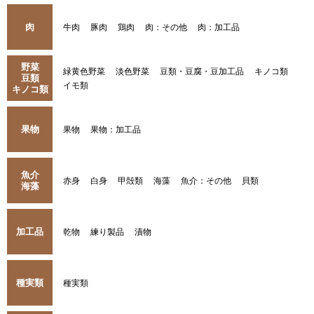
肉
牛肉
豚肉
鶏肉
肉：その他
肉：加工品
野菜
緑黄色野菜
淡色野菜
豆類・豆腐・豆加工品
キノコ類
豆類
イモ類
キノコ類
果物
果物
果物：加工品
魚介
赤身
白身
甲殻類
海藻
魚介：その他
貝類
海藻
加工品
乾物
練り製品
漬物
種実類
種実類