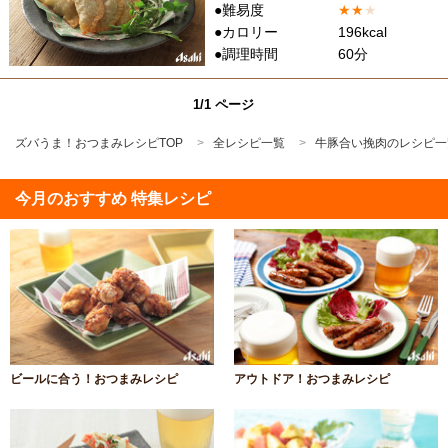
●難易度
★
★
★
●カロリー
196kcal
●調理時間
60分
1/1 ページ
ズバうま！おつまみレシピTOP
全レシピ一覧
牛豚合い挽肉のレシピ一
今月のおすすめ 特集レシピ
ビールに合う！おつまみレシピ
アウトドア！おつまみレシピ