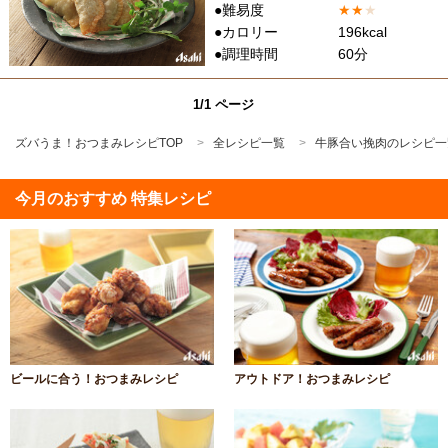
●難易度
★
★
★
●カロリー
196kcal
●調理時間
60分
1/1 ページ
ズバうま！おつまみレシピTOP
全レシピ一覧
牛豚合い挽肉のレシピ一
今月のおすすめ 特集レシピ
ビールに合う！おつまみレシピ
アウトドア！おつまみレシピ