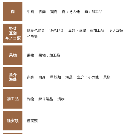
肉
牛肉
豚肉
鶏肉
肉：その他
肉：加工品
野菜
緑黄色野菜
淡色野菜
豆類・豆腐・豆加工品
キノコ類
豆類
イモ類
キノコ類
果物
果物
果物：加工品
魚介
赤身
白身
甲殻類
海藻
魚介：その他
貝類
海藻
加工品
乾物
練り製品
漬物
種実類
種実類