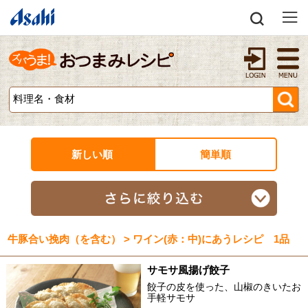
新しい順
簡単順
牛豚合い挽肉（を含む） > ワイン(赤：中)にあうレシピ 1品
サモサ風揚げ餃子
餃子の皮を使った、山椒のきいたお
手軽サモサ