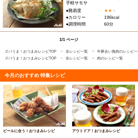
手軽サモサ
●難易度
★
★
★
●カロリー
196kcal
●調理時間
60分
1/1 ページ
ズバうま！おつまみレシピTOP
全レシピ一覧
牛豚合い挽肉のレシピ一
ズバうま！おつまみレシピTOP
全レシピ一覧
肉のレシピ一覧
今月のおすすめ 特集レシピ
ビールに合う！おつまみレシピ
アウトドア！おつまみレシピ