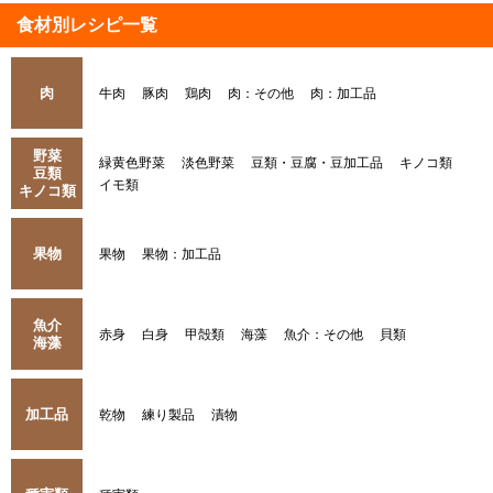
食材別レシピ一覧
肉
牛肉
豚肉
鶏肉
肉：その他
肉：加工品
野菜
緑黄色野菜
淡色野菜
豆類・豆腐・豆加工品
キノコ類
豆類
イモ類
キノコ類
果物
果物
果物：加工品
魚介
赤身
白身
甲殻類
海藻
魚介：その他
貝類
海藻
加工品
乾物
練り製品
漬物