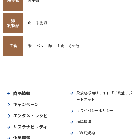
種実類
種実類
卵
卵
乳製品
乳製品
主食
米
パン
麺
主食：その他
商品情報
飲食店様向けサイト「ご繁盛サポ
ートネット」
キャンペーン
プライバシーポリシー
エンタメ・レシピ
推奨環境
サステナビリティ
ご利用規約
企業情報