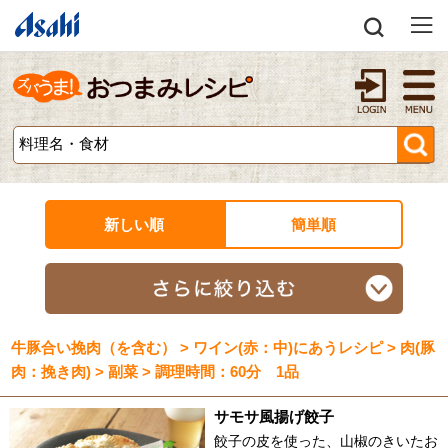
新しい順
簡単順
牛豚合い挽肉（を含む） > ワイン(赤：中)にあうレシピ > 肉(豚
肉：挽き肉) > 副菜 > 調理時間：60分 1品
サモサ風揚げ餃子
餃子の皮を使った、山椒のきいたお