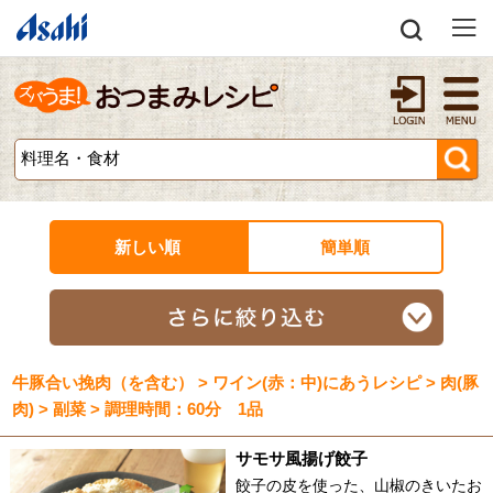
新しい順
簡単順
牛豚合い挽肉（を含む） > ワイン(赤：中)にあうレシピ > 肉(豚
肉) > 副菜 > 調理時間：60分 1品
サモサ風揚げ餃子
餃子の皮を使った、山椒のきいたお