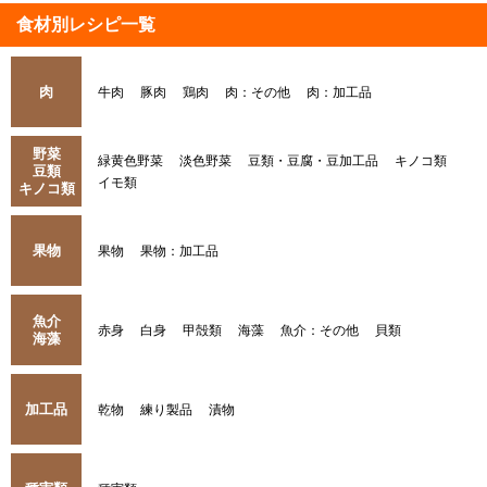
食材別レシピ一覧
肉
牛肉
豚肉
鶏肉
肉：その他
肉：加工品
野菜
緑黄色野菜
淡色野菜
豆類・豆腐・豆加工品
キノコ類
豆類
イモ類
キノコ類
果物
果物
果物：加工品
魚介
赤身
白身
甲殻類
海藻
魚介：その他
貝類
海藻
加工品
乾物
練り製品
漬物