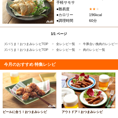
手軽サモサ
●難易度
★
★
★
●カロリー
196kcal
●調理時間
60分
1/1 ページ
ズバうま！おつまみレシピTOP
全レシピ一覧
牛豚合い挽肉のレシピ一
ズバうま！おつまみレシピTOP
全レシピ一覧
肉のレシピ一覧
今月のおすすめ 特集レシピ
ビールに合う！おつまみレシピ
アウトドア！おつまみレシピ