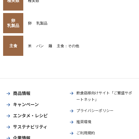
種実類
種実類
卵
卵
乳製品
乳製品
主食
米
パン
麺
主食：その他
商品情報
飲食店様向けサイト「ご繁盛サポ
ートネット」
キャンペーン
プライバシーポリシー
エンタメ・レシピ
推奨環境
サステナビリティ
ご利用規約
企業情報