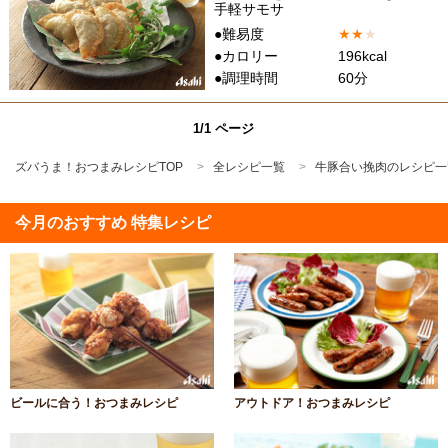
手軽サモサ
●難易度
★
★
★
●カロリー
196kcal
●調理時間
60分
1/1 ページ
ズバうま！おつまみレシピTOP
全レシピ一覧
牛豚合い挽肉のレシピ一
今月のおすすめ 特集レシピ
ビールに合う！おつまみレシピ
アウトドア！おつまみレシピ