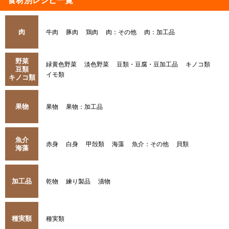
食材別レシピ一覧
肉
牛肉
豚肉
鶏肉
肉：その他
肉：加工品
野菜
緑黄色野菜
淡色野菜
豆類・豆腐・豆加工品
キノコ類
豆類
イモ類
キノコ類
果物
果物
果物：加工品
魚介
赤身
白身
甲殻類
海藻
魚介：その他
貝類
海藻
加工品
乾物
練り製品
漬物
種実類
種実類