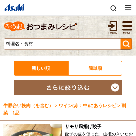
新しい順
簡単順
牛豚合い挽肉（を含む） > ワイン(赤：中)にあうレシピ > 副
菜 1品
サモサ風揚げ餃子
餃子の皮を使った、山椒のきいたお