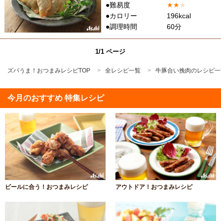
●難易度
★
★
★
●カロリー
196kcal
●調理時間
60分
1/1 ページ
ズバうま！おつまみレシピTOP
全レシピ一覧
牛豚合い挽肉のレシピ一
今月のおすすめ 特集レシピ
ビールに合う！おつまみレシピ
アウトドア！おつまみレシピ