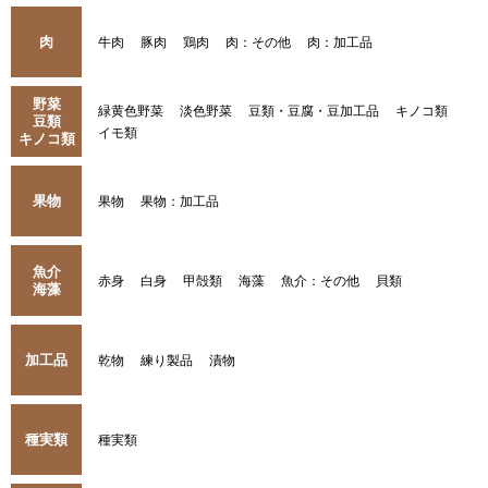
肉
牛肉
豚肉
鶏肉
肉：その他
肉：加工品
野菜
緑黄色野菜
淡色野菜
豆類・豆腐・豆加工品
キノコ類
豆類
イモ類
キノコ類
果物
果物
果物：加工品
魚介
赤身
白身
甲殻類
海藻
魚介：その他
貝類
海藻
加工品
乾物
練り製品
漬物
種実類
種実類