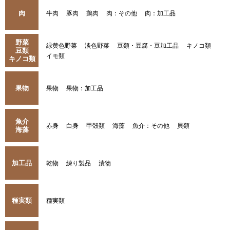
肉
牛肉
豚肉
鶏肉
肉：その他
肉：加工品
野菜
緑黄色野菜
淡色野菜
豆類・豆腐・豆加工品
キノコ類
豆類
イモ類
キノコ類
果物
果物
果物：加工品
魚介
赤身
白身
甲殻類
海藻
魚介：その他
貝類
海藻
加工品
乾物
練り製品
漬物
種実類
種実類