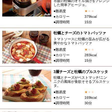
市販の牡蠣のオイル漬けをアレンジ
した簡単アヒージョ。
●難易度
★
★
★
●カロリー
379kcal
●調理時間
15分
牡蠣とチーズのトマトパッツァ
トマトソースに牡蠣の旨みが広がる
爽やかなトマトパッツァ
●難易度
★
★
★
●カロリー
283kcal
●調理時間
15分
3層チーズと牡蠣のブルスケッタ
牡蠣とチーズがベストマッチ!ニン
ニクの風味が食欲そそるブルスケッ
タ。
●難易度
★
★
★
●カロリー
169kcal
●調理時間
30分