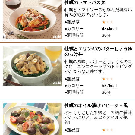
牡蠣のトマトパスタ
牡蠣とトマトソースが絡んだ奥深い
旨みが絶妙のおいしさ♪
●難易度
★
★
★
●カロリー
484kcal
●調理時間
30分
牡蠣とエリンギのバターしょうゆ
のっけ丼
牡蠣の風味、バターとしょうゆのコ
クに、ニンニクチップのトッピング
がたまらない丼です。
●難易度
★
★
★
●カロリー
537kcal
●調理時間
30分
牡蠣のオイル漬けアヒージョ風
ぷっくりとした牡蠣と、牡蠣の旨味
がたっぷりとしみ出たオイルが絶
妙!
●難易度
★
★
★