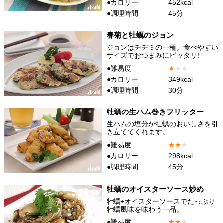
●カロリー
452kcal
●調理時間
45分
春菊と牡蠣のジョン
ジョンはチヂミの一種。食べやすい
サイズでおつまみにピッタリ!
●難易度
★
★
★
●カロリー
349kcal
●調理時間
30分
牡蠣の生ハム巻きフリッター
生ハムの塩分が牡蠣のおいしさを引
き立ててくれます。
●難易度
★
★
★
●カロリー
298kcal
●調理時間
45分
牡蠣のオイスターソース炒め
牡蠣+オイスターソースでたっぷり
牡蠣風味を味わう一品。
●難易度
★
★
★