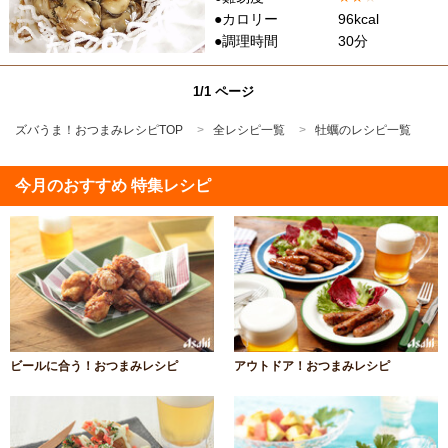
●カロリー
96kcal
●調理時間
30分
1/1 ページ
ズバうま！おつまみレシピTOP
全レシピ一覧
牡蠣のレシピ一覧
今月のおすすめ 特集レシピ
ビールに合う！おつまみレシピ
アウトドア！おつまみレシピ