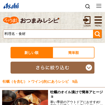
新しい順
簡単順
牡蠣（を含む） > ワイン(赤)にあうレシピ 9品
牡蠣のオイル漬けで簡単アヒージ
ョ
寒い季節のアウトドアにおすすめ!