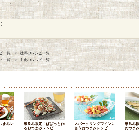
]
ピ一覧
牡蠣のレシピ一覧
ピ一覧
主食のレシピ一覧
つまみレ
家飲み限定！ぱぱっと作
スパークリングワインに
家飲み
るおつまみレシピ
合うおつまみレシピ
おつま