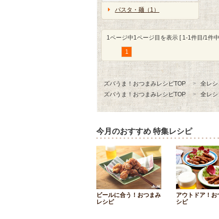
パスタ・麺（1）
1ページ中1ページ目を表示 [ 1-1件目/1件中 
1
ズバうま！おつまみレシピTOP
全レシ
ズバうま！おつまみレシピTOP
全レシ
今月のおすすめ 特集レシピ
ビールに合う！おつまみ
アウトドア！お
レシピ
シピ