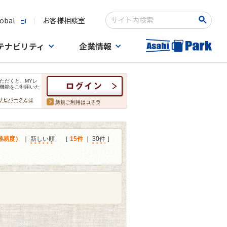
obal
お客様相談室
検索キーワード入力
テナビリティ
企業情報
ただくと、MYレ
機能をご利用いた
サヒパークとは
新規ご利用はコチラ
難易度）
｜
新しい順
［
15件
｜
30件
］