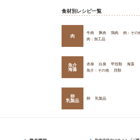
食材別レシピ一覧
牛肉
豚肉
鶏肉
肉：その
肉
肉：加工品
赤身
白身
甲殻類
海藻
魚介
海藻
魚介：その他
貝類
卵
卵
乳製品
乳製品
飲食店様向けサイト「ご繁