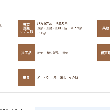
緑黄色野菜
淡色野菜
野菜
他
豆類
果物
豆類・豆腐・豆加工品
キノコ類
キノコ類
イモ類
加工品
種実
乾物
練り製品
漬物
主食
米
パン
麺
主食：その他
盛サポートネット」