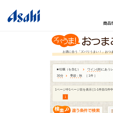
商品
お酒に合う「ズバリうまい！」おつ
■
牡蠣（を含む）
ワイン
(
赤
)にあう
30分
季節：秋
［ 1件 ］
1ページ中1ページ目を表示 [ 1-1件目/1件中 
1