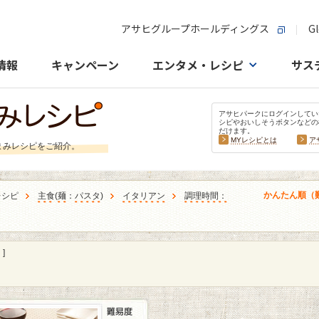
アサヒグループホールディングス
Gl
情報
キャンペーン
エンタメ・レシピ
サス
アサヒパークにログインしてい
シピやおいしそうボタンなどの
だけます。
MYレシピとは
ア
まみレシピをご紹介。
かんたん順（
レシピ
主食
(
麺
：
パスタ
)
イタリアン
調理時間：
]