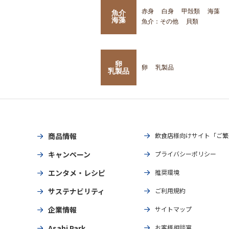
赤身
白身
甲殻類
海藻
魚介
海藻
魚介：その他
貝類
卵
卵
乳製品
乳製品
商品情報
飲食店様向けサイト「ご繁
キャンペーン
プライバシーポリシー
エンタメ・レシピ
推奨環境
サステナビリティ
ご利用規約
企業情報
サイトマップ
Asahi Park
お客様相談室