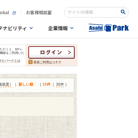
obal
お客様相談室
検索キーワード入力
テナビリティ
企業情報
ただくと、MYレ
機能をご利用いた
サヒパークとは
新規ご利用はコチラ
難易度）
｜
新しい順
［
15件
｜
30件
］