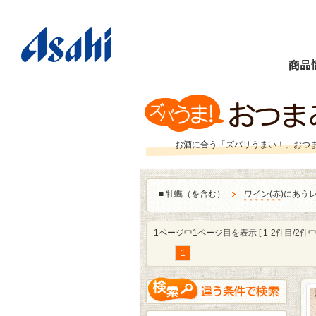
商品
お酒に合う「ズバリうまい！」おつ
■
牡蠣（を含む）
ワイン
(
赤
)にあう
1ページ中1ページ目を表示 [ 1-2件目/2件中 
1