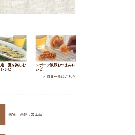
限定！夏を楽しむ
スポーツ観戦おつまみレ
みレシピ
シピ
＞ 特集一覧はこちら
果物
果物：加工品