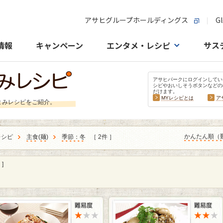
アサヒグループホールディングス
Gl
情報
キャンペーン
エンタメ・レシピ
サス
アサヒパークにログインしてい
シピやおいしそうボタンなどの
だけます。
MYレシピとは
ア
まみレシピをご紹介。
かんたん順（
レシピ
主食
(
麺
)
季節：冬
［ 2件 ］
]