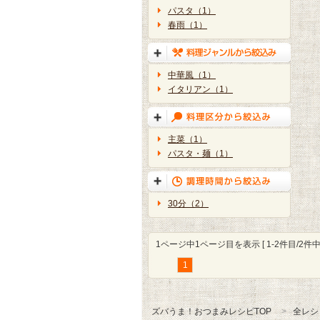
パスタ（1）
春雨（1）
中華風（1）
イタリアン（1）
主菜（1）
パスタ・麺（1）
30分（2）
1ページ中1ページ目を表示 [ 1-2件目/2件中 
1
ズバうま！おつまみレシピTOP
全レシ