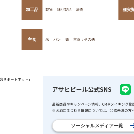
加工品
種実
乾物
練り製品
漬物
主食
米
パン
麺
主食：その他
盛サポートネット」
アサヒビール公式SNS
最新商品やキャンペーン情報、CMやメイキング動
※お酒にまつわる情報については、20歳未満の方へ
ソーシャルメディア一覧