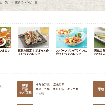
ピ一覧
主食のレシピ一覧
つまみレ
家飲み限定！ぱぱっと作
スパークリングワインに
家飲み
るおつまみレシピ
合うおつまみレシピ
おつま
緑黄色野菜
淡色野菜
野菜
他
豆類
果物
豆類・豆腐・豆加工品
キノコ類
キノコ類
イモ類