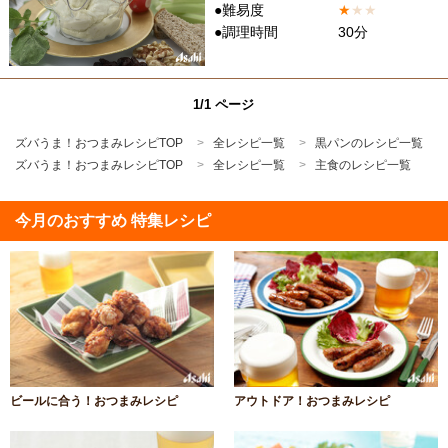
●難易度
★
★
★
●調理時間
30分
1/1 ページ
ズバうま！おつまみレシピTOP
全レシピ一覧
黒パンのレシピ一覧
ズバうま！おつまみレシピTOP
全レシピ一覧
主食のレシピ一覧
今月のおすすめ 特集レシピ
ビールに合う！おつまみレシピ
アウトドア！おつまみレシピ