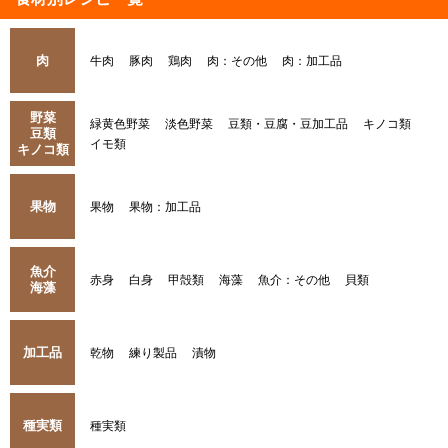
肉
牛肉
豚肉
鶏肉
肉：その他
肉：加工品
野菜
緑黄色野菜
淡色野菜
豆類・豆腐・豆加工品
キノコ類
豆類
イモ類
キノコ類
果物
果物
果物：加工品
魚介
赤身
白身
甲殻類
海藻
魚介：その他
貝類
海藻
加工品
乾物
練り製品
漬物
種実類
種実類