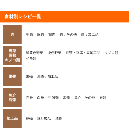
食材別レシピ一覧
肉
牛肉
豚肉
鶏肉
肉：その他
肉：加工品
野菜
緑黄色野菜
淡色野菜
豆類・豆腐・豆加工品
キノコ類
豆類
イモ類
キノコ類
果物
果物
果物：加工品
魚介
赤身
白身
甲殻類
海藻
魚介：その他
貝類
海藻
加工品
乾物
練り製品
漬物