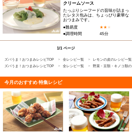
クリームソース
たっぷりシーフードの旨味が詰まっ
たレタス包みは、ちょっぴり豪華な
おつまみです。
●難易度
★
★
★
●調理時間
45分
1/1 ページ
ズバうま！おつまみレシピTOP
全レシピ一覧
レモンの皮のレシピ一覧
ズバうま！おつまみレシピTOP
全レシピ一覧
野菜・豆類・キノコ類の
今月のおすすめ 特集レシピ