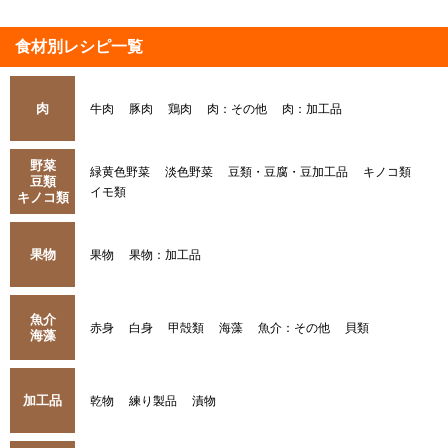
食材別レシピ一覧
肉
牛肉
豚肉
鶏肉
肉：その他
肉：加工品
野菜
緑黄色野菜
淡色野菜
豆類・豆腐・豆加工品
キノコ類
豆類
イモ類
キノコ類
果物
果物
果物：加工品
魚介
赤身
白身
甲殻類
海藻
魚介：その他
貝類
海藻
加工品
乾物
練り製品
漬物