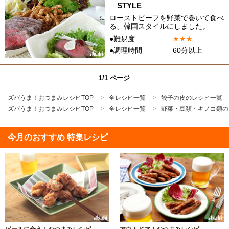
STYLE
ローストビーフを野菜で巻いて食べ
る、韓国スタイルにしました。
●難易度
★
★
★
●調理時間
60分以上
1/1 ページ
ズバうま！おつまみレシピTOP
全レシピ一覧
餃子の皮のレシピ一覧
ズバうま！おつまみレシピTOP
全レシピ一覧
野菜・豆類・キノコ類の
今月のおすすめ 特集レシピ