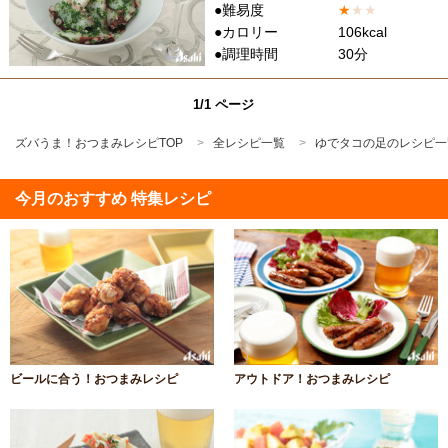
●難易度
★
★
★
●カロリー
106kcal
●調理時間
30分
1/1 ページ
ズバうま！おつまみレシピTOP
全レシピ一覧
ゆでタコの足のレシピ一
今月のおすすめ 特集レシピ
ビールに合う！おつまみレシピ
アウトドア！おつまみレシピ