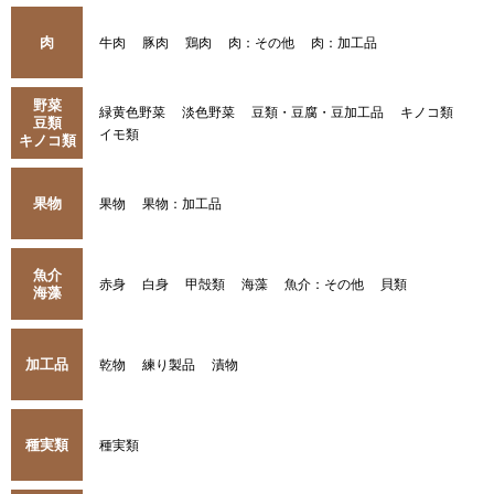
肉
牛肉
豚肉
鶏肉
肉：その他
肉：加工品
野菜
緑黄色野菜
淡色野菜
豆類・豆腐・豆加工品
キノコ類
豆類
イモ類
キノコ類
果物
果物
果物：加工品
魚介
赤身
白身
甲殻類
海藻
魚介：その他
貝類
海藻
加工品
乾物
練り製品
漬物
種実類
種実類