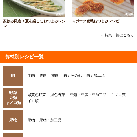
家飲み限定！夏を楽しむおつまみレシ
スポーツ観戦おつまみレシピ
ピ
＞ 特集一覧はこちら
食材別レシピ一覧
肉
牛肉
豚肉
鶏肉
肉：その他
肉：加工品
野菜
緑黄色野菜
淡色野菜
豆類・豆腐・豆加工品
キノコ類
豆類
イモ類
キノコ類
果物
果物
果物：加工品