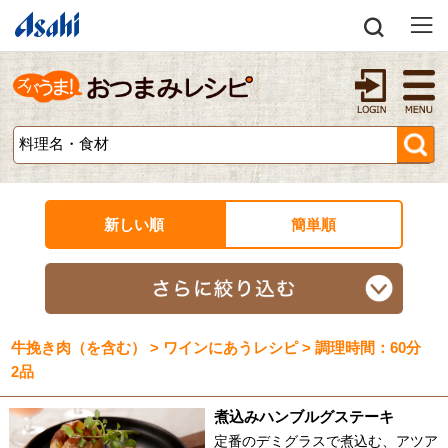
新しい順
簡単順
牛挽き肉（を含む） > ワインにあうレシピ > 調理時間：60分
2品
煮込みハンブルグステーキ
定番のデミグラスで煮込む、アツア