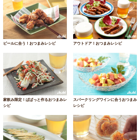
ビールに合う！おつまみレシピ
アウトドア！おつまみレシピ
家飲み限定！ぱぱっと作るおつまみレ
スパークリングワインに合うおつまみ
シピ
レシピ