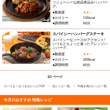
ツジューシーな絶品煮込みハンバー
グ。
●難易度
★
★
★
●カロリー
745kcal
●調理時間
60分
スパイシーハンバーグステーキ
スパイシーなソースがアクセント!
いつもとちょっと違ったアレンジハ
ンバーグ。
●難易度
★
★
★
●カロリー
269kcal
●調理時間
60分
1/1 ページ
ズバうま！おつまみレシピTOP
全レシピ一覧
牛挽き肉のレシピ一覧
今月のおすすめ 特集レシピ