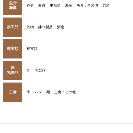
魚介
赤身
白身
甲殻類
海藻
魚介：その他
貝類
海藻
加工品
乾物
練り製品
漬物
種実類
種実類
卵
卵
乳製品
乳製品
主食
米
パン
麺
主食：その他