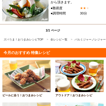
から頂きます。
●難易度
★
★
★
●調理時間
30分
1/1 ページ
ズバうま！おつまみレシピTOP
全レシピ一覧
パルミジャーノレジャー
今月のおすすめ 特集レシピ
ビールに合う！おつまみレシピ
アウトドア！おつまみレシピ