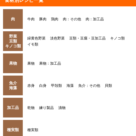
食材別レシピ一覧
肉
牛肉
豚肉
鶏肉
肉：その他
肉：加工品
野菜
緑黄色野菜
淡色野菜
豆類・豆腐・豆加工品
キノコ類
豆類
イモ類
キノコ類
果物
果物
果物：加工品
魚介
赤身
白身
甲殻類
海藻
魚介：その他
貝類
海藻
加工品
乾物
練り製品
漬物
種実類
種実類