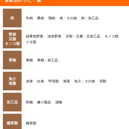
食材別レシピ一覧
肉
牛肉
豚肉
鶏肉
肉：その他
肉：加工品
野菜
緑黄色野菜
淡色野菜
豆類・豆腐・豆加工品
キノコ類
豆類
イモ類
キノコ類
果物
果物
果物：加工品
魚介
赤身
白身
甲殻類
海藻
魚介：その他
貝類
海藻
加工品
乾物
練り製品
漬物
種実類
種実類