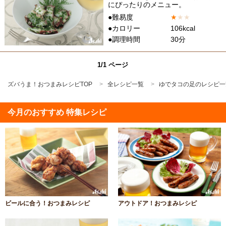
にぴったりのメニュー。
●難易度
★
★
★
●カロリー
106kcal
●調理時間
30分
1/1 ページ
ズバうま！おつまみレシピTOP
全レシピ一覧
ゆでタコの足のレシピ一
今月のおすすめ 特集レシピ
ビールに合う！おつまみレシピ
アウトドア！おつまみレシピ