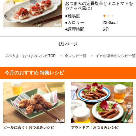
おつまみの定番塩辛とミニトマトを
カナッペ風に♪
●難易度
★
★
★
●カロリー
233kcal
●調理時間
5分
1/1 ページ
ズバうま！おつまみレシピTOP
全レシピ一覧
イカの塩辛のレシピ一覧
今月のおすすめ 特集レシピ
ビールに合う！おつまみレシピ
アウトドア！おつまみレシピ