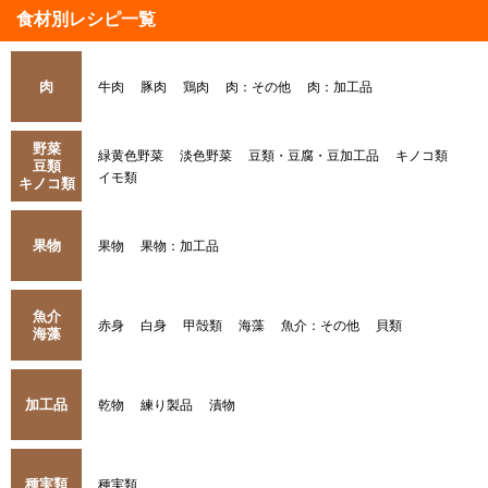
食材別レシピ一覧
肉
牛肉
豚肉
鶏肉
肉：その他
肉：加工品
野菜
緑黄色野菜
淡色野菜
豆類・豆腐・豆加工品
キノコ類
豆類
イモ類
キノコ類
果物
果物
果物：加工品
魚介
赤身
白身
甲殻類
海藻
魚介：その他
貝類
海藻
加工品
乾物
練り製品
漬物
種実類
種実類