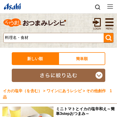
新しい順
簡単順
イカの塩辛（を含む） > ワインにあうレシピ > その他創作 1
品
ミニトマトとイカの塩辛和え～簡
単3stepおつまみ～