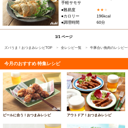
手軽サモサ
●難易度
★
★
★
●カロリー
196kcal
●調理時間
60分
1/1 ページ
ズバうま！おつまみレシピTOP
全レシピ一覧
牛豚合い挽肉のレシピ一
今月のおすすめ 特集レシピ
ビールに合う！おつまみレシピ
アウトドア！おつまみレシピ