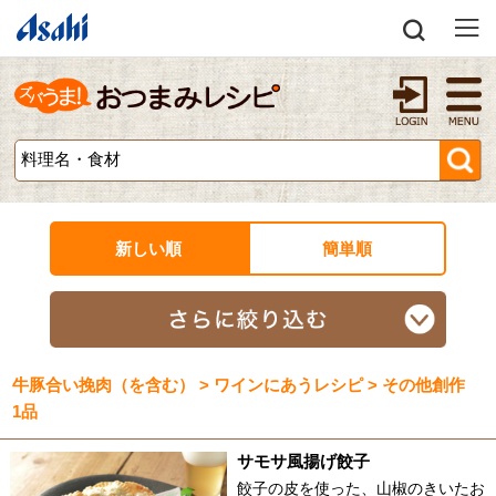
新しい順
簡単順
牛豚合い挽肉（を含む） > ワインにあうレシピ > その他創作
1品
サモサ風揚げ餃子
餃子の皮を使った、山椒のきいたお