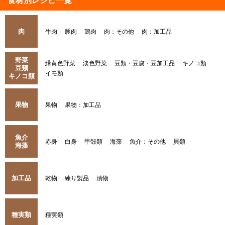
食材別レシピ一覧
肉
牛肉
豚肉
鶏肉
肉：その他
肉：加工品
野菜
緑黄色野菜
淡色野菜
豆類・豆腐・豆加工品
キノコ類
豆類
イモ類
キノコ類
果物
果物
果物：加工品
魚介
赤身
白身
甲殻類
海藻
魚介：その他
貝類
海藻
加工品
乾物
練り製品
漬物
種実類
種実類