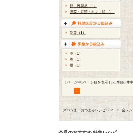
卵・乳製品（1）
野菜・豆類・キノコ類（1）
副菜（1）
冬（1）
春（1）
夏（1）
1ページ中1ページ目を表示 [ 1-1件目/1件中 
1
ズバうま！おつまみレシピTOP
全レシ
今月のおすすめ 特集レシピ