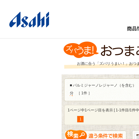
商品
お酒に合う「ズバリうまい！」おつ
■
パルミジャーノレジャーノ（を含む）
分
［ 1件 ］
1ページ中1ページ目を表示 [ 1-1件目/1件中 
1