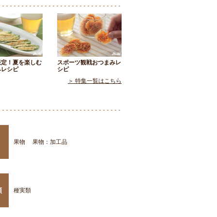
限定！夏を楽しむ
スポーツ観戦おつまみレ
みレシピ
シピ
＞ 特集一覧はこちら
果物
果物：加工品
類
種実類