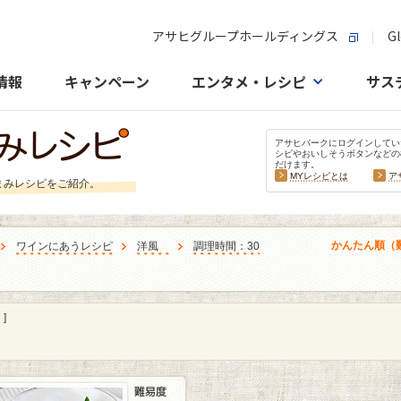
アサヒグループホールディングス
Gl
情報
キャンペーン
エンタメ・レシピ
サス
アサヒパークにログインしてい
シピやおいしそうボタンなどの
だけます。
MYレシピとは
ア
まみレシピをご紹介。
かんたん順（
ワインにあうレシピ
洋風
調理時間：30
]