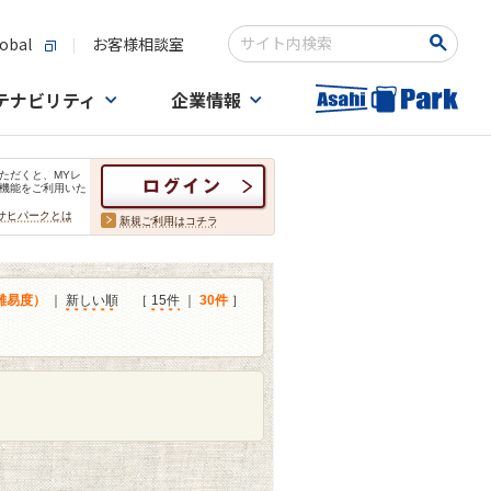
obal
お客様相談室
検索キーワード入力
テナビリティ
企業情報
ただくと、MYレ
機能をご利用いた
サヒパークとは
新規ご利用はコチラ
難易度）
｜
新しい順
［
15件
｜
30件
］