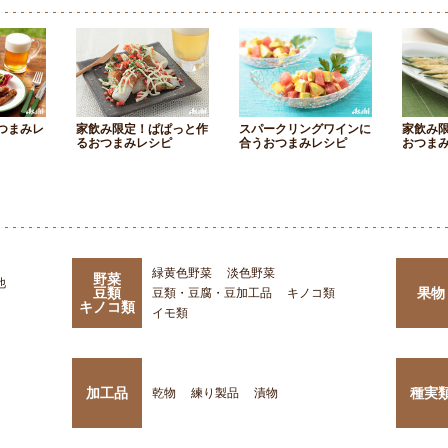
つまみレ
家飲み限定！ぱぱっと作
スパークリングワインに
家飲み
るおつまみレシピ
合うおつまみレシピ
おつま
緑黄色野菜
淡色野菜
野菜
他
豆類
果物
豆類・豆腐・豆加工品
キノコ類
キノコ類
イモ類
加工品
種実
乾物
練り製品
漬物