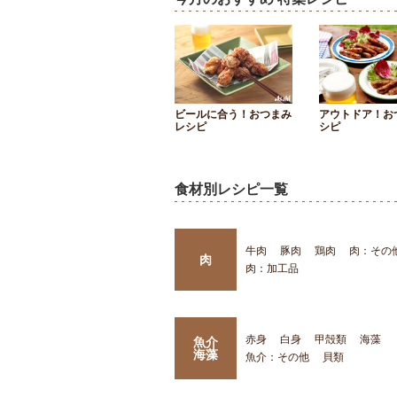
ビールに合う！おつまみ
アウトドア！お
レシピ
シピ
食材別レシピ一覧
牛肉
豚肉
鶏肉
肉：その
肉
肉：加工品
赤身
白身
甲殻類
海藻
魚介
海藻
魚介：その他
貝類