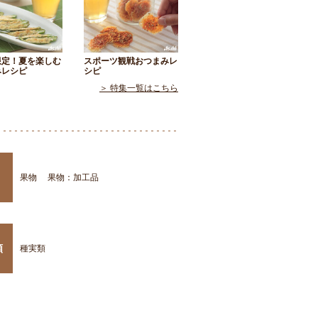
限定！夏を楽しむ
スポーツ観戦おつまみレ
みレシピ
シピ
＞ 特集一覧はこちら
果物
果物：加工品
類
種実類