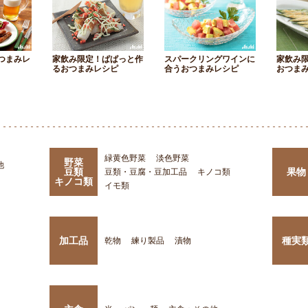
つまみレ
家飲み限定！ぱぱっと作
スパークリングワインに
家飲み
るおつまみレシピ
合うおつまみレシピ
おつま
緑黄色野菜
淡色野菜
野菜
他
豆類
果物
豆類・豆腐・豆加工品
キノコ類
キノコ類
イモ類
加工品
種実
乾物
練り製品
漬物