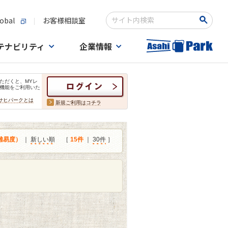
obal
お客様相談室
検索キーワード入力
テナビリティ
企業情報
ただくと、MYレ
機能をご利用いた
サヒパークとは
新規ご利用はコチラ
難易度）
｜
新しい順
［
15件
｜
30件
］