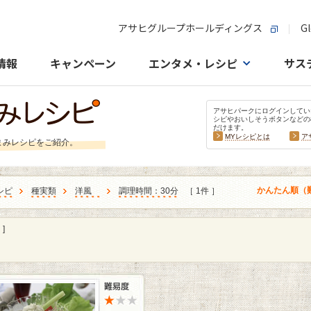
アサヒグループホールディングス
Gl
情報
キャンペーン
エンタメ・レシピ
サス
アサヒパークにログインしてい
シピやおいしそうボタンなどの
だけます。
MYレシピとは
ア
まみレシピをご紹介。
かんたん順（
シピ
種実類
洋風
調理時間：30分
［ 1件 ］
]