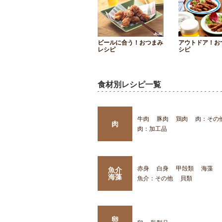
ビールに合う！おつまみ
アウトドア！お
レシピ
シピ
食材別レシピ一覧
牛肉
豚肉
鶏肉
肉：その
肉
肉：加工品
赤身
白身
甲殻類
海藻
魚介
海藻
魚介：その他
貝類
卵