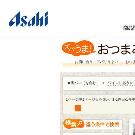
商品
お酒に合う「ズバリうまい！」おつ
■
黒パン（を含む）
ワインにあうレ
1ページ中1ページ目を表示 [ 1-1件目/1件中 
1