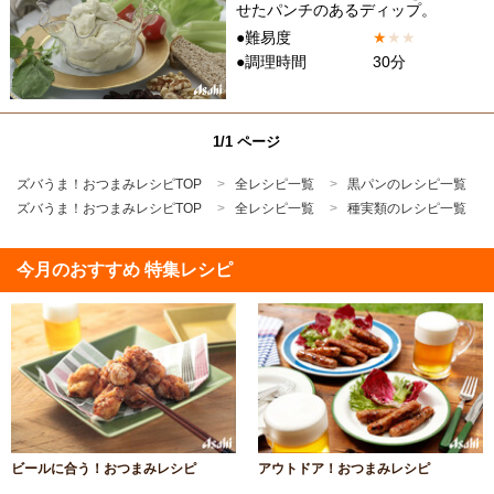
せたパンチのあるディップ。
●難易度
★
★
★
●調理時間
30分
1/1 ページ
ズバうま！おつまみレシピTOP
全レシピ一覧
黒パンのレシピ一覧
ズバうま！おつまみレシピTOP
全レシピ一覧
種実類のレシピ一覧
今月のおすすめ 特集レシピ
ビールに合う！おつまみレシピ
アウトドア！おつまみレシピ