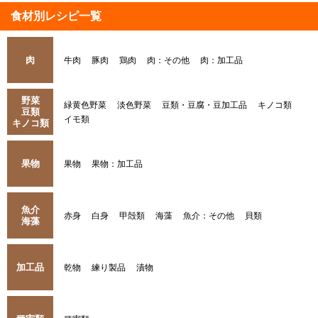
食材別レシピ一覧
肉
牛肉
豚肉
鶏肉
肉：その他
肉：加工品
野菜
緑黄色野菜
淡色野菜
豆類・豆腐・豆加工品
キノコ類
豆類
イモ類
キノコ類
果物
果物
果物：加工品
魚介
赤身
白身
甲殻類
海藻
魚介：その他
貝類
海藻
加工品
乾物
練り製品
漬物