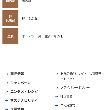
種実類
種実類
卵
卵
乳製品
乳製品
主食
米
パン
麺
主食：その他
商品情報
飲食店様向けサイト「ご繁盛サポ
ートネット」
キャンペーン
プライバシーポリシー
エンタメ・レシピ
推奨環境
サステナビリティ
ご利用規約
企業情報