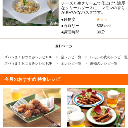
チーズと生クリームで仕上げた濃厚
なクリームソースに、レモンの香り
が爽やかなパスタです。
●難易度
★
★
★
●カロリー
638kcal
●調理時間
30分
1/1 ページ
ズバうま！おつまみレシピTOP
全レシピ一覧
レモンの皮のレシピ一覧
ズバうま！おつまみレシピTOP
全レシピ一覧
果物のレシピ一覧
今月のおすすめ 特集レシピ