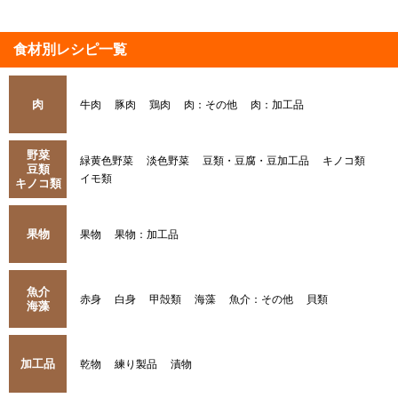
食材別レシピ一覧
肉
牛肉
豚肉
鶏肉
肉：その他
肉：加工品
野菜
緑黄色野菜
淡色野菜
豆類・豆腐・豆加工品
キノコ類
豆類
イモ類
キノコ類
果物
果物
果物：加工品
魚介
赤身
白身
甲殻類
海藻
魚介：その他
貝類
海藻
加工品
乾物
練り製品
漬物