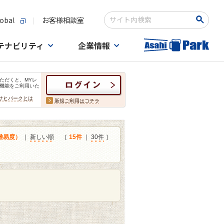
obal
お客様相談室
検索キーワード入力
テナビリティ
企業情報
ただくと、MYレ
機能をご利用いた
サヒパークとは
新規ご利用はコチラ
難易度）
｜
新しい順
［
15件
｜
30件
］