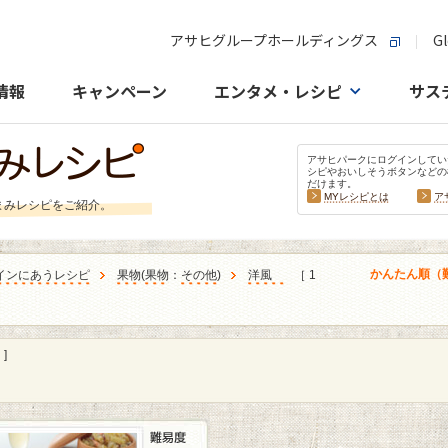
アサヒグループホールディングス
Gl
情報
キャンペーン
エンタメ・レシピ
サス
アサヒパークにログインしてい
シピやおいしそうボタンなどの
だけます。
MYレシピとは
ア
まみレシピをご紹介。
かんたん順（
インにあうレシピ
果物
(
果物
：
その他
)
洋風
［ 1
]