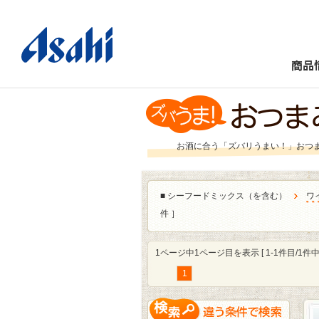
商品
お酒に合う「ズバリうまい！」おつ
■
シーフードミックス（を含む）
ワ
件 ］
1ページ中1ページ目を表示 [ 1-1件目/1件中 
1