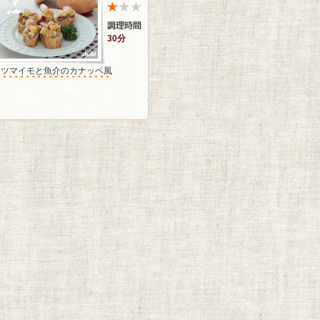
30分
サツマイモと魚介のカナッペ風