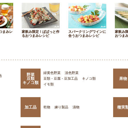
つまみレ
家飲み限定！ぱぱっと作
スパークリングワインに
家飲み
るおつまみレシピ
合うおつまみレシピ
おつま
緑黄色野菜
淡色野菜
野菜
他
豆類
果物
豆類・豆腐・豆加工品
キノコ類
キノコ類
イモ類
加工品
種実
乾物
練り製品
漬物