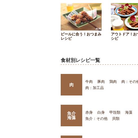
ビールに合う！おつまみ
アウトドア！お
レシピ
シピ
食材別レシピ一覧
牛肉
豚肉
鶏肉
肉：その
肉
肉：加工品
赤身
白身
甲殻類
海藻
魚介
海藻
魚介：その他
貝類