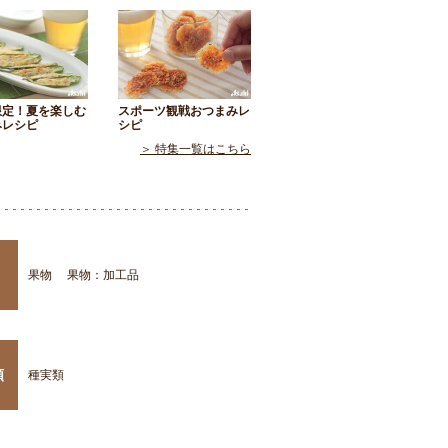
限定！夏を楽しむ
スポーツ観戦おつまみレ
みレシピ
シピ
＞ 特集一覧はこちら
果物
果物：加工品
類
種実類