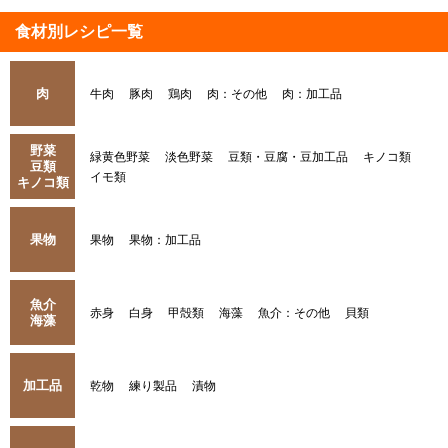
食材別レシピ一覧
肉
牛肉
豚肉
鶏肉
肉：その他
肉：加工品
野菜
緑黄色野菜
淡色野菜
豆類・豆腐・豆加工品
キノコ類
豆類
イモ類
キノコ類
果物
果物
果物：加工品
魚介
赤身
白身
甲殻類
海藻
魚介：その他
貝類
海藻
加工品
乾物
練り製品
漬物