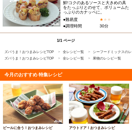
鮮!コクのあるソースと大きめの具
をたっぷりとのせて、ボリュームた
っぷりのカナッペに。
●難易度
★
★
★
●調理時間
30分
1/1 ページ
ズバうま！おつまみレシピTOP
全レシピ一覧
シーフードミックスのレ
ズバうま！おつまみレシピTOP
全レシピ一覧
果物のレシピ一覧
今月のおすすめ 特集レシピ
ビールに合う！おつまみレシピ
アウトドア！おつまみレシピ