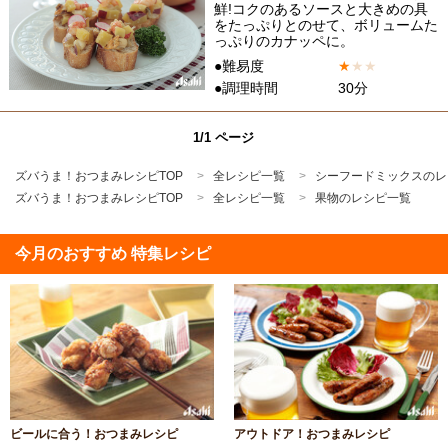
鮮!コクのあるソースと大きめの具
をたっぷりとのせて、ボリュームた
っぷりのカナッペに。
●難易度
★
★
★
●調理時間
30分
1/1 ページ
ズバうま！おつまみレシピTOP
全レシピ一覧
シーフードミックスのレ
ズバうま！おつまみレシピTOP
全レシピ一覧
果物のレシピ一覧
今月のおすすめ 特集レシピ
ビールに合う！おつまみレシピ
アウトドア！おつまみレシピ