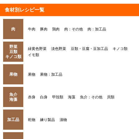
食材別レシピ一覧
肉
牛肉
豚肉
鶏肉
肉：その他
肉：加工品
野菜
緑黄色野菜
淡色野菜
豆類・豆腐・豆加工品
キノコ類
豆類
イモ類
キノコ類
果物
果物
果物：加工品
魚介
赤身
白身
甲殻類
海藻
魚介：その他
貝類
海藻
加工品
乾物
練り製品
漬物