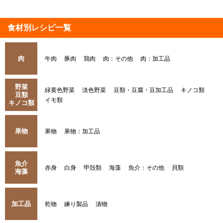
食材別レシピ一覧
肉
牛肉
豚肉
鶏肉
肉：その他
肉：加工品
野菜
緑黄色野菜
淡色野菜
豆類・豆腐・豆加工品
キノコ類
豆類
イモ類
キノコ類
果物
果物
果物：加工品
魚介
赤身
白身
甲殻類
海藻
魚介：その他
貝類
海藻
加工品
乾物
練り製品
漬物