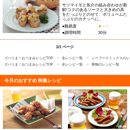
サツマイモと魚介の組み合わせが新
鮮!コクのあるソースと大きめの具
をたっぷりとのせて、ボリュームた
っぷりのカナッペに。
●難易度
★
★
★
●調理時間
30分
1/1 ページ
ズバうま！おつまみレシピTOP
全レシピ一覧
シーフードミックスのレ
ズバうま！おつまみレシピTOP
全レシピ一覧
果物のレシピ一覧
今月のおすすめ 特集レシピ