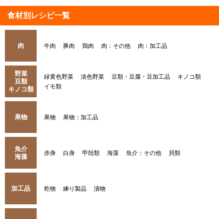
食材別レシピ一覧
肉
牛肉
豚肉
鶏肉
肉：その他
肉：加工品
野菜
緑黄色野菜
淡色野菜
豆類・豆腐・豆加工品
キノコ類
豆類
イモ類
キノコ類
果物
果物
果物：加工品
魚介
赤身
白身
甲殻類
海藻
魚介：その他
貝類
海藻
加工品
乾物
練り製品
漬物