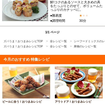
鮮!コクのあるソースと大きめの具
をたっぷりとのせて、ボリュームた
っぷりのカナッペに。
●難易度
★
★
★
●調理時間
30分
1/1 ページ
ズバうま！おつまみレシピTOP
全レシピ一覧
シーフードミックスのレ
ズバうま！おつまみレシピTOP
全レシピ一覧
果物のレシピ一覧
今月のおすすめ 特集レシピ
ビールに合う！おつまみレシピ
アウトドア！おつまみレシピ