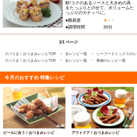
鮮!コクのあるソースと大きめの具
をたっぷりとのせて、ボリュームた
っぷりのカナッペに。
●難易度
★
★
★
●調理時間
30分
1/1 ページ
ズバうま！おつまみレシピTOP
全レシピ一覧
シーフードミックスのレ
ズバうま！おつまみレシピTOP
全レシピ一覧
果物のレシピ一覧
今月のおすすめ 特集レシピ
ビールに合う！おつまみレシピ
アウトドア！おつまみレシピ