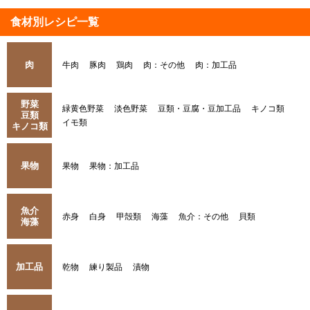
食材別レシピ一覧
肉
牛肉
豚肉
鶏肉
肉：その他
肉：加工品
野菜
緑黄色野菜
淡色野菜
豆類・豆腐・豆加工品
キノコ類
豆類
イモ類
キノコ類
果物
果物
果物：加工品
魚介
赤身
白身
甲殻類
海藻
魚介：その他
貝類
海藻
加工品
乾物
練り製品
漬物