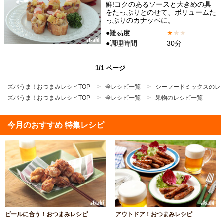
鮮!コクのあるソースと大きめの具
をたっぷりとのせて、ボリュームた
っぷりのカナッペに。
●難易度
★
★
★
●調理時間
30分
1/1 ページ
ズバうま！おつまみレシピTOP
全レシピ一覧
シーフードミックスのレ
ズバうま！おつまみレシピTOP
全レシピ一覧
果物のレシピ一覧
今月のおすすめ 特集レシピ
ビールに合う！おつまみレシピ
アウトドア！おつまみレシピ