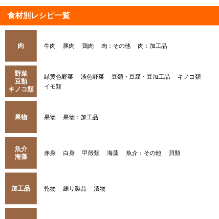
食材別レシピ一覧
肉
牛肉
豚肉
鶏肉
肉：その他
肉：加工品
野菜
緑黄色野菜
淡色野菜
豆類・豆腐・豆加工品
キノコ類
豆類
イモ類
キノコ類
果物
果物
果物：加工品
魚介
赤身
白身
甲殻類
海藻
魚介：その他
貝類
海藻
加工品
乾物
練り製品
漬物