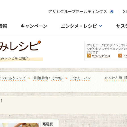
アサヒグループホールディングス
Gl
情報
キャンペーン
エンタメ・レシピ
サス
アサヒパークにログインしてい
シピやおいしそうボタンなどの
だけます。
MYレシピとは
ア
まみレシピをご紹介。
かんたん順（
インにあうレシピ
果物
(
果物
：
その他
)
ごはん・パン
]