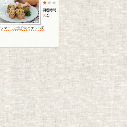
30分
サツマイモと魚介のカナッペ風