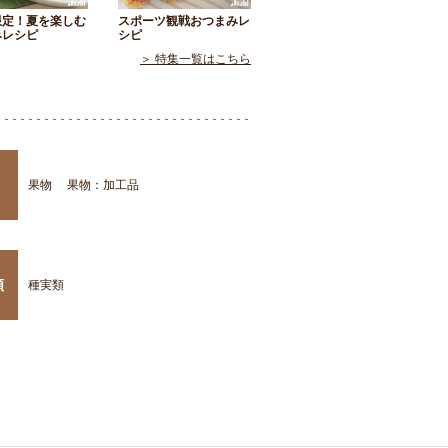
限定！夏を楽しむ
スポーツ観戦おつまみレ
みレシピ
シピ
＞ 特集一覧はこちら
果物
果物：加工品
類
種実類