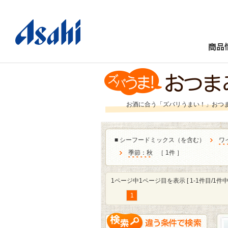
商品
お酒に合う「ズバリうまい！」おつ
■
シーフードミックス（を含む）
ワ
季節：秋
［ 1件 ］
1ページ中1ページ目を表示 [ 1-1件目/1件中 
1