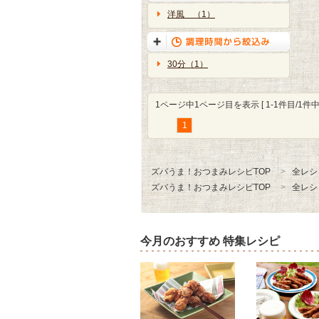
洋風 （1）
30分（1）
1ページ中1ページ目を表示 [ 1-1件目/1件中 
1
ズバうま！おつまみレシピTOP
全レシ
ズバうま！おつまみレシピTOP
全レシ
今月のおすすめ 特集レシピ