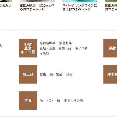
つまみレ
家飲み限定！ぱぱっと作
スパークリングワインに
家飲み
るおつまみレシピ
合うおつまみレシピ
おつま
緑黄色野菜
淡色野菜
野菜
他
豆類
果物
豆類・豆腐・豆加工品
キノコ類
キノコ類
イモ類
加工品
種実
乾物
練り製品
漬物
主食
米
パン
麺
主食：その他