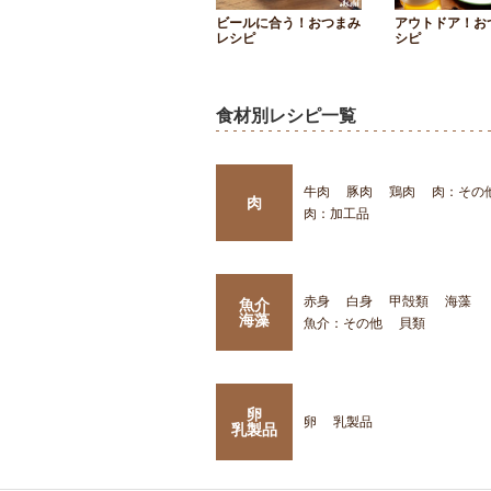
ビールに合う！おつまみ
アウトドア！お
レシピ
シピ
食材別レシピ一覧
牛肉
豚肉
鶏肉
肉：その
肉
肉：加工品
赤身
白身
甲殻類
海藻
魚介
海藻
魚介：その他
貝類
卵
卵
乳製品
乳製品