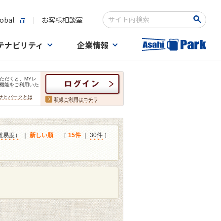
obal
お客様相談室
検索キーワード入力
テナビリティ
企業情報
ただくと、MYレ
機能をご利用いた
サヒパークとは
新規ご利用はコチラ
難易度）
｜
新しい順
［
15件
｜
30件
］