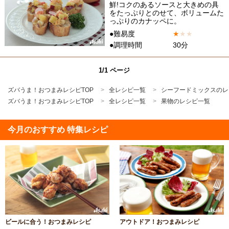
鮮!コクのあるソースと大きめの具
をたっぷりとのせて、ボリュームた
っぷりのカナッペに。
●難易度
★
★
★
●調理時間
30分
1/1 ページ
ズバうま！おつまみレシピTOP
全レシピ一覧
シーフードミックスのレ
ズバうま！おつまみレシピTOP
全レシピ一覧
果物のレシピ一覧
今月のおすすめ 特集レシピ
ビールに合う！おつまみレシピ
アウトドア！おつまみレシピ