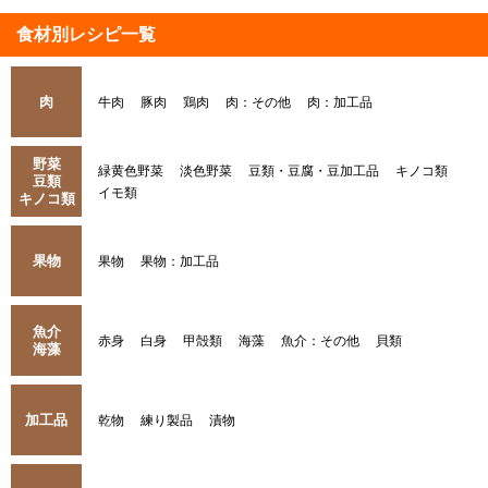
食材別レシピ一覧
肉
牛肉
豚肉
鶏肉
肉：その他
肉：加工品
野菜
緑黄色野菜
淡色野菜
豆類・豆腐・豆加工品
キノコ類
豆類
イモ類
キノコ類
果物
果物
果物：加工品
魚介
赤身
白身
甲殻類
海藻
魚介：その他
貝類
海藻
加工品
乾物
練り製品
漬物