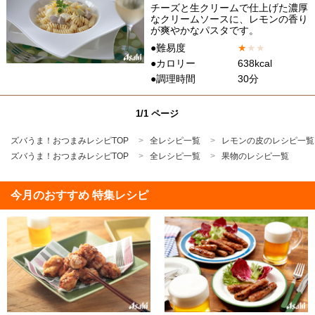
チーズと生クリームで仕上げた濃厚
なクリームソースに、レモンの香り
が爽やかなパスタです。
●難易度
★
★
★
●カロリー
638kcal
●調理時間
30分
1/1 ページ
ズバうま！おつまみレシピTOP
全レシピ一覧
レモンの皮のレシピ一覧
ズバうま！おつまみレシピTOP
全レシピ一覧
果物のレシピ一覧
今月のおすすめ 特集レシピ