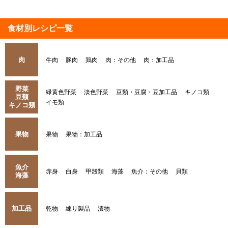
食材別レシピ一覧
肉
牛肉
豚肉
鶏肉
肉：その他
肉：加工品
野菜
緑黄色野菜
淡色野菜
豆類・豆腐・豆加工品
キノコ類
豆類
イモ類
キノコ類
果物
果物
果物：加工品
魚介
赤身
白身
甲殻類
海藻
魚介：その他
貝類
海藻
加工品
乾物
練り製品
漬物