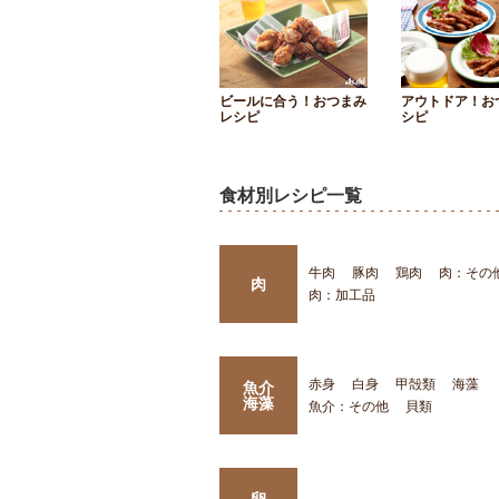
ビールに合う！おつまみ
アウトドア！お
レシピ
シピ
食材別レシピ一覧
牛肉
豚肉
鶏肉
肉：その
肉
肉：加工品
赤身
白身
甲殻類
海藻
魚介
海藻
魚介：その他
貝類
卵