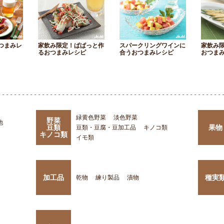
つまみレ
家飲み限定！ぱぱっと作
スパークリングワインに
家飲み
るおつまみレシピ
合うおつまみレシピ
おつま
緑黄色野菜
淡色野菜
野菜
他
豆類
果物
豆類・豆腐・豆加工品
キノコ類
キノコ類
イモ類
加工品
種実
乾物
練り製品
漬物