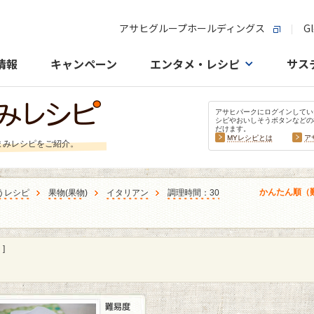
アサヒグループホールディングス
Gl
情報
キャンペーン
エンタメ・レシピ
サス
アサヒパークにログインしてい
シピやおいしそうボタンなどの
だけます。
MYレシピとは
ア
まみレシピをご紹介。
かんたん順（
うレシピ
果物
(
果物
)
イタリアン
調理時間：30
]