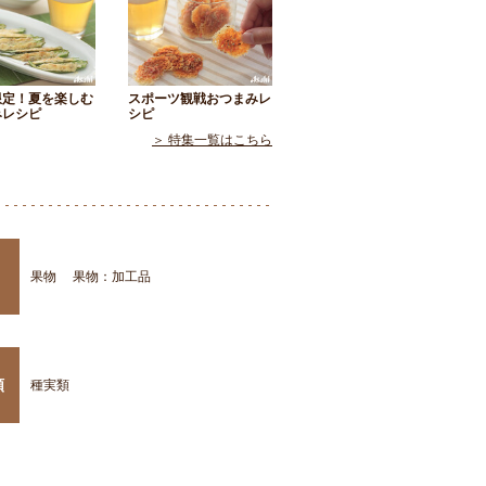
限定！夏を楽しむ
スポーツ観戦おつまみレ
みレシピ
シピ
＞ 特集一覧はこちら
果物
果物：加工品
類
種実類