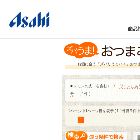
商品
お酒に合う「ズバリうまい！」おつ
■
レモンの皮（を含む）
ワインにあ
分
［ 1件 ］
1ページ中1ページ目を表示 [ 1-1件目/1件中 
1