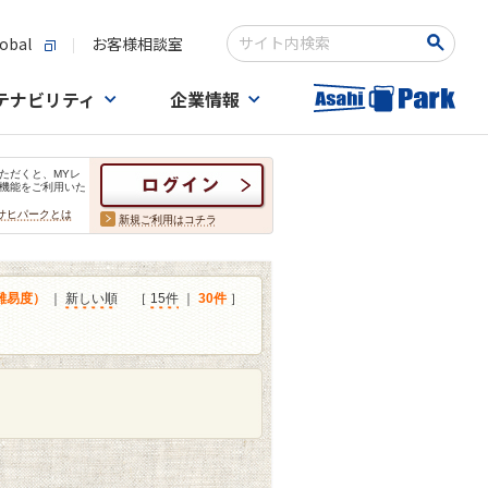
obal
お客様相談室
検索キーワード入力
テナビリティ
企業情報
ただくと、MYレ
機能をご利用いた
サヒパークとは
新規ご利用はコチラ
難易度）
｜
新しい順
［
15件
｜
30件
］