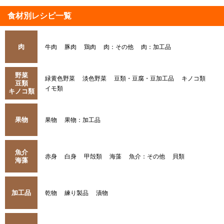
食材別レシピ一覧
肉
牛肉
豚肉
鶏肉
肉：その他
肉：加工品
野菜
緑黄色野菜
淡色野菜
豆類・豆腐・豆加工品
キノコ類
豆類
イモ類
キノコ類
果物
果物
果物：加工品
魚介
赤身
白身
甲殻類
海藻
魚介：その他
貝類
海藻
加工品
乾物
練り製品
漬物