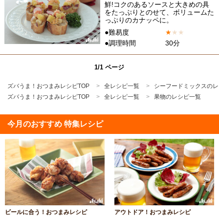
鮮!コクのあるソースと大きめの具
をたっぷりとのせて、ボリュームた
っぷりのカナッペに。
●難易度
★
★
★
●調理時間
30分
1/1 ページ
ズバうま！おつまみレシピTOP
全レシピ一覧
シーフードミックスのレ
ズバうま！おつまみレシピTOP
全レシピ一覧
果物のレシピ一覧
今月のおすすめ 特集レシピ
ビールに合う！おつまみレシピ
アウトドア！おつまみレシピ