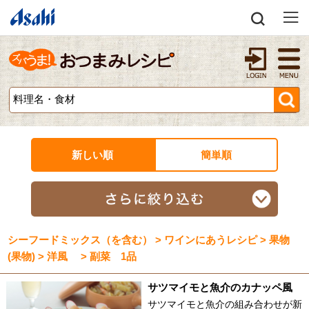
新しい順
簡単順
シーフードミックス（を含む） > ワインにあうレシピ > 果物
(果物) > 洋風 > 副菜 1品
サツマイモと魚介のカナッペ風
サツマイモと魚介の組み合わせが新