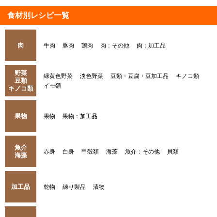
食材別レシピ一覧
肉
牛肉
豚肉
鶏肉
肉：その他
肉：加工品
野菜
緑黄色野菜
淡色野菜
豆類・豆腐・豆加工品
キノコ類
豆類
イモ類
キノコ類
果物
果物
果物：加工品
魚介
赤身
白身
甲殻類
海藻
魚介：その他
貝類
海藻
加工品
乾物
練り製品
漬物