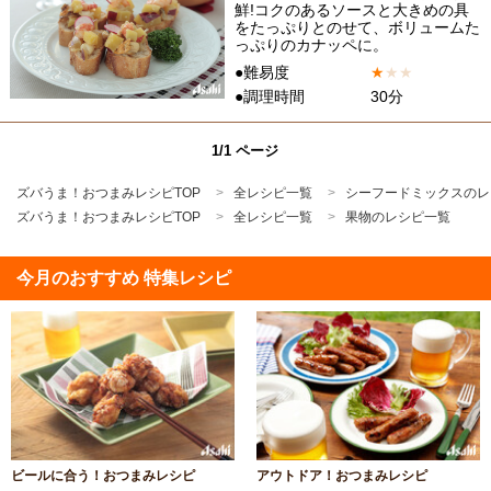
鮮!コクのあるソースと大きめの具
をたっぷりとのせて、ボリュームた
っぷりのカナッペに。
●難易度
★
★
★
●調理時間
30分
1/1 ページ
ズバうま！おつまみレシピTOP
全レシピ一覧
シーフードミックスのレ
ズバうま！おつまみレシピTOP
全レシピ一覧
果物のレシピ一覧
今月のおすすめ 特集レシピ
ビールに合う！おつまみレシピ
アウトドア！おつまみレシピ