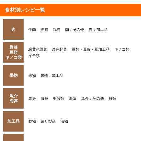
食材別レシピ一覧
肉
牛肉
豚肉
鶏肉
肉：その他
肉：加工品
野菜
緑黄色野菜
淡色野菜
豆類・豆腐・豆加工品
キノコ類
豆類
イモ類
キノコ類
果物
果物
果物：加工品
魚介
赤身
白身
甲殻類
海藻
魚介：その他
貝類
海藻
加工品
乾物
練り製品
漬物