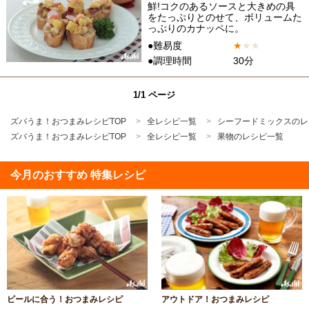
鮮!コクのあるソースと大きめの具
をたっぷりとのせて、ボリュームた
っぷりのカナッペに。
●難易度
★
★
★
●調理時間
30分
1/1 ページ
ズバうま！おつまみレシピTOP
全レシピ一覧
シーフードミックスのレ
ズバうま！おつまみレシピTOP
全レシピ一覧
果物のレシピ一覧
今月のおすすめ 特集レシピ
ビールに合う！おつまみレシピ
アウトドア！おつまみレシピ