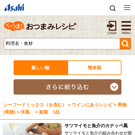
新しい順
簡単順
シーフードミックス（を含む） > ワインにあうレシピ > 果物
(果物) > 洋風 > 副菜 1品
サツマイモと魚介のカナッペ風
サツマイモと魚介の組み合わせが新